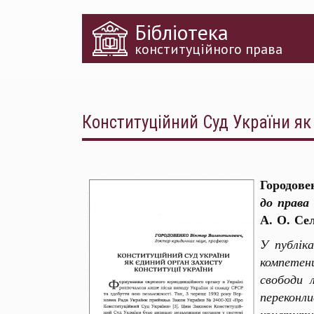
Перейти
Бібліотека
до
основного
конституційного права
матеріалу
Конституційний Суд України як
Городове
до права
А. О. Се
У публік
компетен
свободи 
переконл