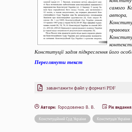
конституц
самого К
автора, 
Конститу
правових
Конститу
контексті
Конституції задля підкреслення його особл
Переглянути текст
завантажити файл у форматі PDF
Городовенко В. В.
Автори:
Рік виданн
Конституційний Суд України
Конституція України