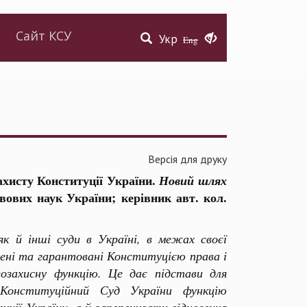
Сайт КСУ
Укр
Eng
Версія для друку
хисту Конституції України.​
Новий шлях
авових наук України;
керівник авт. кол.
к й інші суди в Україні, в межах своєї
ені та гарантовані Конституцією права і
озахисну функцію. Це дає підстави для
 Конституційний Суд України функцію