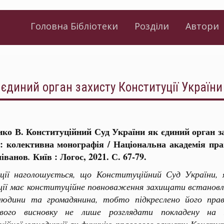
Головна Бібліотеки
Розділи
Автори
 єдиний орган захисту Конституції України
нко В. Конституційний Суд України як єдиний орган за
: колективна монографія / Національна академія пр
ліванов
Київ : Логос, 2021. С. 67-79.
.
ації наголошується, що Конституційний Суд України, я
ції має конституційне повноваження захищати встановл
людини та громадянина, тобто підкреслено його прав
ивого висновку не лише розглядати покладену на