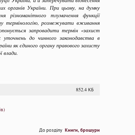
туції
України, а й заперечувати віднесення
их органів України.
При цьому, на думку
ня різноманітного тлумачення функції
ну термінологію, розмежувати вживання
ропонується запровадити термін «захист
их уточнень до чинного законодавства в
аїни як єдиного органу правового захисту
ї влади.
852.4 КБ
їв)
Книги, брошури
До розділу