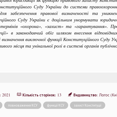
ійної юрисдикції як функцію правового захисту Консти
онституційного Суду України до системи правоохоронн
для забезпечення правової визначеності та уникнен
ційного Суду України є доцільним унормувати юридич
 термінів «охорона», «захист» та «гарантування». П
ції» в законодавчий обіг шляхом внесення відповідн
 визначення виключної функції Конституційного Суду Укр
ивого місця та унікальної ролі в системі органів публічно
2021
13
Логос (Ки
я:
Кількість сторінок:
Видавництво:
повноваження КСУ
функції КСУ
захист Конституції