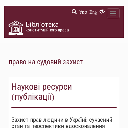
Перейти
Укр
Eng
до
Toggle
основного
navigati
матеріалу
Бібліотека
конституційного права
право на судовий захист
Наукові ресурси
(публікації)
Захист прав людини в Україні: сучасний
стан та перспективи вдосконалення