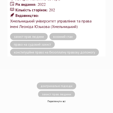
2022
Рік видання:
202
Кількість сторінок:
Видавництво:
Хмельницький університет управління та права
імені Леоніда Юзькова (Хмельницький)
захист прав людини
воєнний стан
право на судовий захист
конституційне право на безоплатну правову допомогу
доктринальні підходи
захист прав людини
Переглянути всі
децентралізація влади
вирішення конфліктів
земельні спори