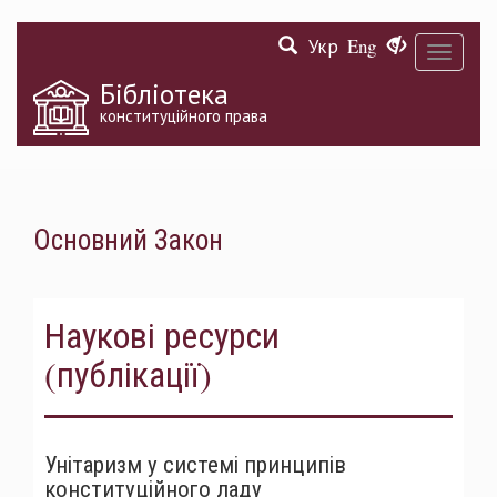
Перейти
Укр
Eng
до
Toggle
основного
navigati
матеріалу
Бібліотека
конституційного права
Основний Закон
Наукові ресурси
(публікації)
Унітаризм у системі принципів
конституційного ладу