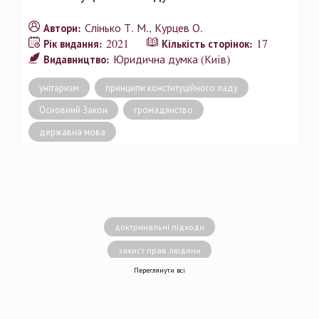
Слінько Т. М.
Курцев О.
Автори:
2021
17
Рік видання:
Кількість сторінок:
Юридична думка (Київ)
Видавництво:
унітаризм
принципи конституційного ладу
Основний Закон
громадянство
державна мова
доктринальні підходи
захист прав людини
Переглянути всі
децентралізація влади
вирішення конфліктів
земельні спори