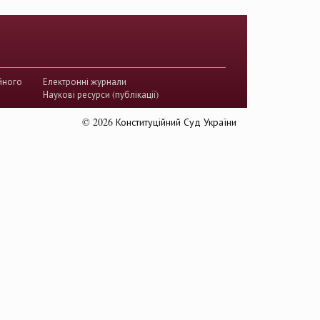
акти КСУ
й суд з прав людини
країни
йного
Електронні журнали
истема України
Наукові ресурси (публікації)
ого судочинства
© 2026 Конституційний Суд України
ство
тропологізація права
України
діяльність КСУ
лектронні петиції
антикорупційний суд
декларування
гендерні віднооини