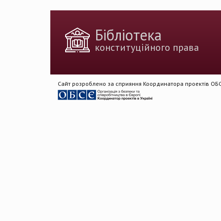
державн
доктрина публічног
Бібліотека
держа
конституційного права
Голова Констит
імплементація 
Сайт розроблено за сприяння Координатора проектів ОБСЄ
змін
державна антикоруп
виборч
депутатська не
захист прав люд
Верховний Суд
виборче зак
депутат Верховної Ради