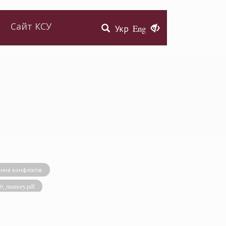
Сайт КСУ
Укр
Eng
ння конфліктів
020_memory.pdf
виконавча влада
енство права