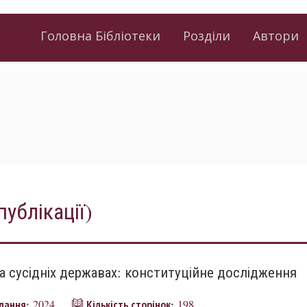
Головна Бібліотеки
Розділи
Автори
публікації)
та сусідніх державах: конституційне дослідження
2024
198
идання:
Кількість сторінок: