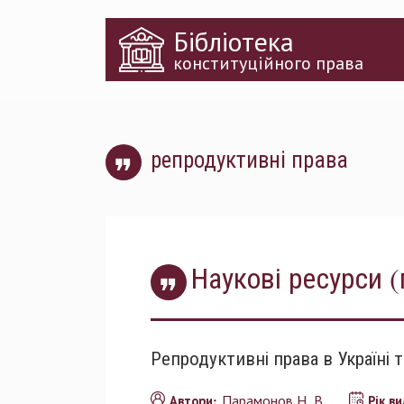
Перейти
Бібліотека
до
основного
конституційного права
матеріалу
репродуктивні права
Наукові ресурси (
Репродуктивні права в Україні 
Парамонов Н. В.
Автори:
Рік в