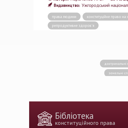
Ужгородський націонал
Видавництво:
права людини
конституційне право на 
репродуктивне здоров’я
доктринальні 
земельні с
конситуційне право
Вища кваліфік
державн
доктрина публічног
Бібліотека
держа
конституційного права