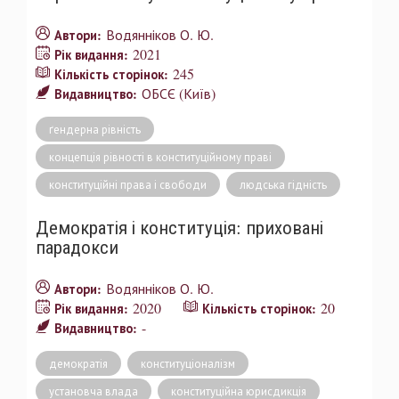
Водянніков О. Ю.
Автори:
2021
Рік видання:
245
Кількість сторінок:
ОБСЄ (Київ)
Видавництво:
ґендерна рівність
концепція рівності в конституційному праві
конституційні права і свободи
людська гідність
Демократія і конституція: приховані
парадокси
Водянніков О. Ю.
Автори:
2020
20
Рік видання:
Кількість сторінок:
-
Видавництво:
демократія
конституціоналізм
установча влада
конституційна юрисдикція