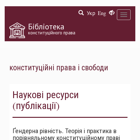
Перейти
Укр
Eng
до
Toggle
основного
navigati
матеріалу
Бібліотека
конституційного права
конституційні права і свободи
Наукові ресурси
(публікації)
Ґендерна рівність. Теорія і практика в
порівняльному конституційному праві