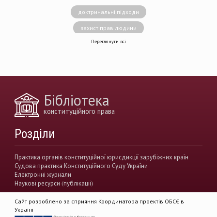
доктринальні підходи
захист прав людини
Переглянути всі
децентралізація влади
вирішення конфліктів
земельні спори
генофонд
держава
https://razumkov.org.ua/uploads/article/2020_memory.pdf
Бібліотека
конситуційне право
Венеціанська комісія
конституційного права
децентралізація
Вища рада правосуддя
Розділи
виконавча влада
Вища кваліфікаційна комісії суддів
Практика органів конституційної юрисдикції зарубіжних країн
Судова практика Конституційного Суду України
Вищий антикорупційний суд України
Електронні журнали
Наукові ресурси (публікації)
верховенство права
державна влада
Сайт розроблено за сприяння Координатора проектів ОБСЄ в
гендерна рівність
звуження прав
Україні