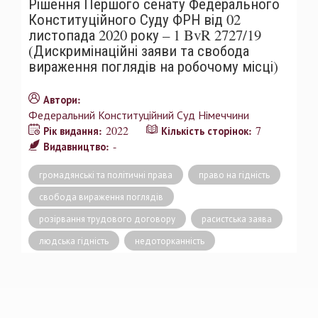
Рішення Першого сенату Федерального
Конституційного Суду ФРН від 02
листопада 2020 року – 1 BvR 2727/19
(Дискримінаційні заяви та свобода
вираження поглядів на робочому місці)
Автори:
Федеральний Конституційний Суд Німеччини
2022
7
Рік видання:
Кількість сторінок:
-
Видавництво:
громадянські та політичні права
право на гідність
свобода вираження поглядів
розірвання трудового договору
расистська заява
людська гідність
недоторканність