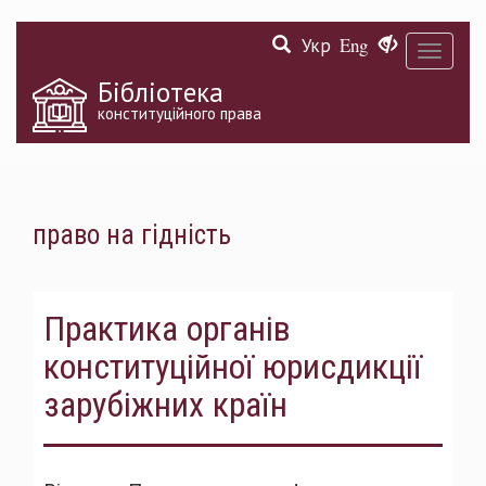
Перейти
Укр
Eng
до
Toggle
основного
navigati
матеріалу
Бібліотека
конституційного права
право на гідність
Практика органів
конституційної юрисдикції
зарубіжних країн