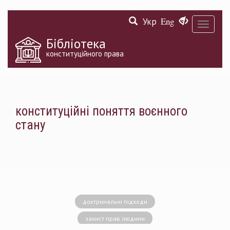
Перейти
Укр
Eng
до
Toggle
основного
navigati
матеріалу
Бібліотека
конституційного права
конституційні поняття воєнного
стану
доктринальні підходи
захист прав людини