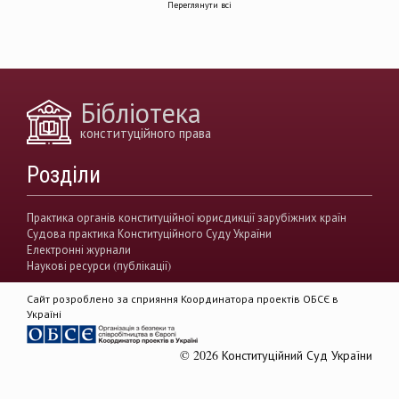
Переглянути всі
децентралізація влади
вирішення конфліктів
земельні спори
генофонд
держава
https://razumkov.org.ua/uploads/article/2020_memory.pdf
Бібліотека
конситуційне право
Венеціанська комісія
конституційного права
децентралізація
Вища рада правосуддя
Розділи
виконавча влада
Вища кваліфікаційна комісії суддів
Практика органів конституційної юрисдикції зарубіжних країн
Судова практика Конституційного Суду України
Вищий антикорупційний суд України
Електронні журнали
Наукові ресурси (публікації)
верховенство права
державна влада
Сайт розроблено за сприяння Координатора проектів ОБСЄ в
гендерна рівність
звуження прав
Україні
демократія
акти КСУ
© 2026 Конституційний Суд України
доктрина публічного права
доктрина приватного права
Rule of Law