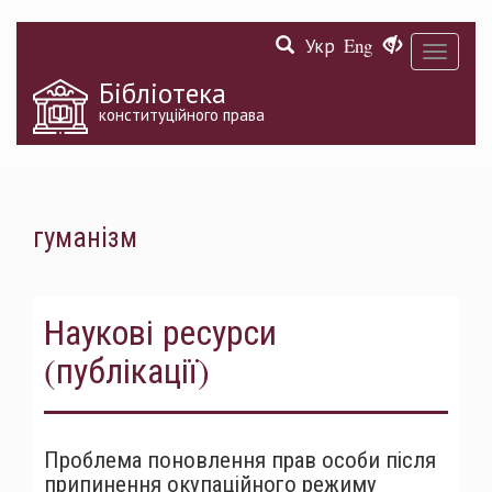
Перейти
Укр
Eng
до
Toggle
основного
navigati
матеріалу
Бібліотека
конституційного права
гуманізм
Наукові ресурси
(публікації)
Проблема поновлення прав особи після
припинення окупаційного режиму