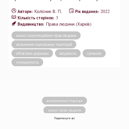
Колісник В. П.
2022
Автори:
Рік видання:
3
Кількість сторінок:
Права людини (Харків)
Видавництво:
захист конституційних прав людини
звільнення окупованих територій
обов'язки держави
людяність
гуманізм
толерантність
доктринальні підходи
захист прав людини
Переглянути всі
децентралізація влади