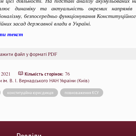
м цієї діяльності. На підставі аналізу акумульованих 
тлює динаміку та актуальність окремих напрямів
оналізму, безпосередньо функціонування Конституційного
йних засад державної влади в Україні.
ти текст
ажити файл у форматі PDF
2021
76
:
Кількість сторінок:
 ім. В. І. Вернадського НАН України (Київ)
конституційна юрисдикція
повноваження КСУ