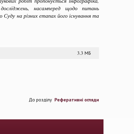
наукових робіт пропонується інфографіка,
 досліджень, насамперед щодо питань
 Суду на різних етапах його існування та
3.3 МБ
Реферативні огляди
До розділу