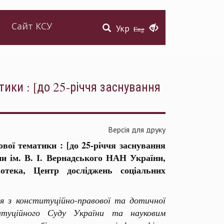
Сайт КСУ
Укр
Eng
ики : [до 25-річчя заснування
Версія для друку
вої тематики : [до 25-річчя заснування
ни ім. В. І. Вернадського НАН України,
отека, Центр досліджень соціальних
я з конституційно-правової та дотичної
итуційного Суду України та науковим