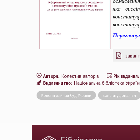
осмислення
яка висві
конституці
конституці
Перегляну
завант
Колектив авторів
Автори:
Рік видання
Національна бібліотека України
Видавництво:
Конституційний Суд України
конституціоналізм