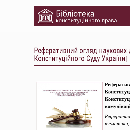
Перейти
Бібліотека
до
основного
конституційного права
матеріалу
Реферативний огляд наукових д
Конституційного Суду України]
Рефератив
Конституц
Конститу
комунікацій
Рефератив
тематики,