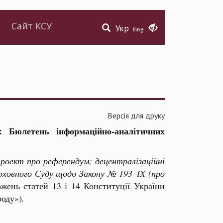
Сайт КСУ
Укр
Eng
Версія для друку
: Бюлетень інформаційно-аналітичних
проект про референдум; децентралізаційні
рховного Суду щодо Закону № 193–IX (про
жень статей 13 і 14 Конституції України
роду»)
.