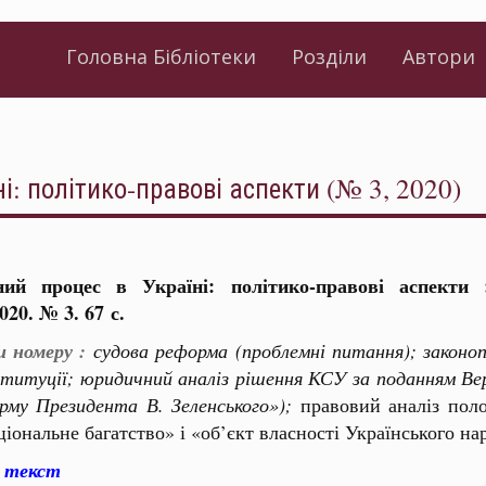
Головна Бібліотеки
Розділи
Автори
і: політико-правові аспекти (№ 3, 2020)
ний процес в Україні: політико-правові аспекти 
020. № 3. 67 с.
 номеру :
судова реформа (проблемні питання); законо
ституції; юридичний аналіз рішення КСУ
за поданням Ве
рму Президента В. Зеленського»);
правовий аналіз поло
ціональне багатство» і «об’єкт власності Українського на
 текст