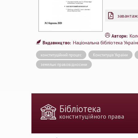
завантаж
Кол
Автори:
Національна бібліотека України
Видавництво:
конституційний процес
Конституція України
земельні правовідносини
Бібліотека
конституційного права