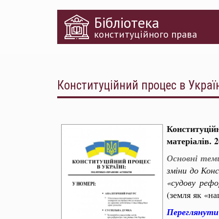
Перейти
Бібліотека
до
основного
конституційного права
матеріалу
Конституційний процес в Україн
Конституцій
матеріалів. 2
Основні теми
зміни до Кон
«судову рефо
(земля як «на
Переглянути