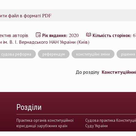
ити файл в форматі PDF
ектив авторів
2020
6
Рік видання:
Кількість сторінок:
 ім. В. І. Вернадського НАН України (Київ)
судова реформа
референдум
конституційні зміни
рішення
Конституційний
До розділу
Розділи
Практика органів конституційної
Судова практика Конституці
юрисдикції зарубіжних країн
Суду України