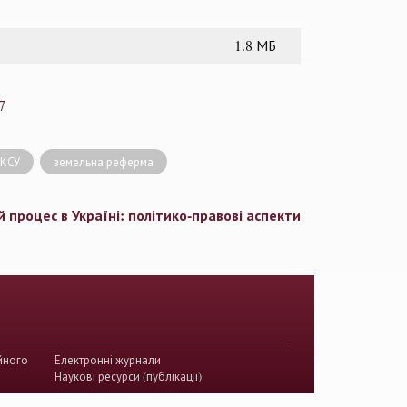
1.8 МБ
7
 КСУ
земельна реферма
 процес в Україні: політико-правові аспекти
йного
Електронні журнали
Наукові ресурси (публікації)