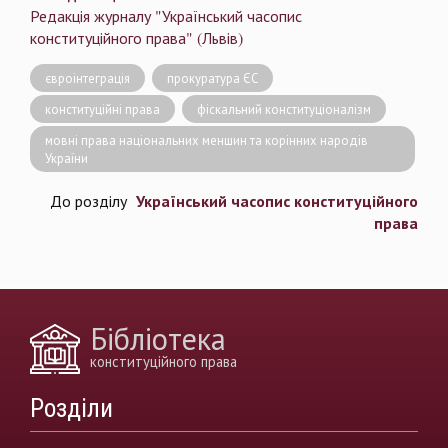
Редакція журналу "Український часопис
конституційного права" (Львів)
євроінтеграція
прокуратура ЄС
конституційні права
фіскальний конституціоналізм
мовні права національних меншин та корінних народів
України
Український часопис конституційного
До розділу
права
Бібліотека
конституційного права
Розділи