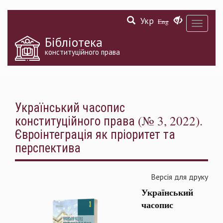
Перейти
Укр
до
Eng
Toggle
основного
navigati
матеріалу
Бібліотека
конституційного права
Український часопис
конституційного права (№ 3, 2022).
Євроінтеграція як пріоритет та
перспектива
Версія для друку
Український
часопис