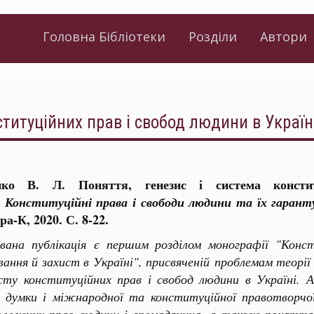
Головна Бібліотеки
Розділи
Автори
ституційних прав і свобод людини в Україн
нко В. Л. Поняття, генезис і система конст
.
Конституційні права і свободи людини та їх гарант
ра-К, 2020. С. 8-22.
вана публікація є першим розділом монографії "Конс
вання й захист в Україні", присвяченій проблемам теор
сту конституційних прав і свобод людини в Україні. А
ї думки і міжнародної та конституційної правотворчо