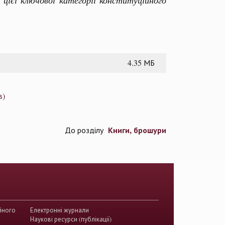
ієї ключової категорії конституційного
4.35 МБ
в)
Книги, брошури
До розділу
йного
Електронні журнали
Наукові ресурси (публікації)