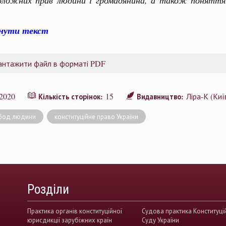
оложних прав людини і громадянина, а також поняття ц
янути текст
антажити файл в форматі PDF
2020
15
Ліра-К (Киї
Кількість сторінок:
Видавництво:
вобод людини
конституційне право України
Розділи
Практика органів конституційної
Судова практика Конституці
юрисдикції зарубіжних країн
Суду України