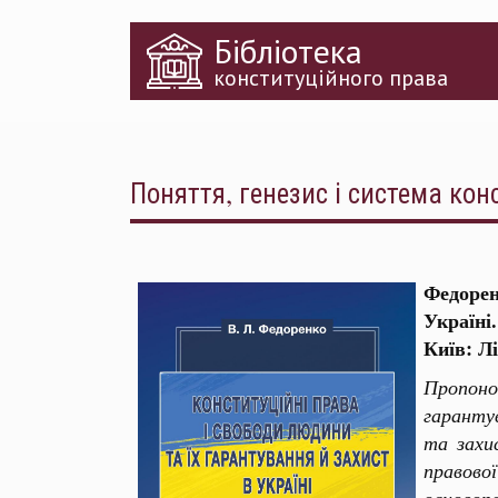
Перейти
Бібліотека
до
основного
конституційного права
матеріалу
Поняття, генезис і система кон
Федоре
Україні
Київ: Лі
Пропоно
гаранту
та захи
правово