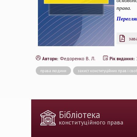
основоп
права.
Перегл
зав
Федоренко В. Л.
Автори:
Рік видання:
права людини
захист конституційних прав і с
Бібліотека
конституційного права