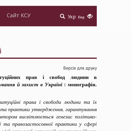
Сайт КСУ
Укр
Eng
і
Версія для друку
итуційних прав і свобод людини в
: монографія.
ування й захист в Україні
титуційні права і свободи людини та їх
ії та практики утвердження, гарантування
втором висвітлюється генезис політико-
ї та правозастосовної практики у сфері