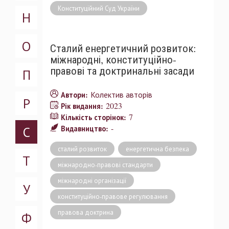
Конституційний Суд України
Н
О
Сталий енергетичний розвиток:
міжнародні, конституційно-
правові та доктринальні засади
П
Колектив авторів
Автори:
Р
2023
Рік видання:
7
Кількість сторінок:
-
С
Видавництво:
сталий розвиток
енергетична безпека
Т
міжнародно-правові стандарти
міжнародні організації
У
конституційно-правове регулювання
правова доктрина
Ф