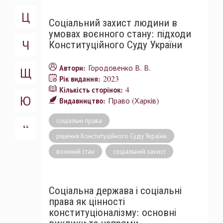
Ц
Соціальний захист людини в
умовах воєнного стану: підходи
Ч
Конституційного Суду України
Городовенко В. В.
Автори:
Щ
2023
Рік видання:
4
Кількість сторінок:
Ю
Право (Харків)
Видавництво:
соціальні права
“
рішення Конституційного Суду України
воєнний стан
соціальний захист
Соціальна держава і соціальні
права як цінності
конституціоналізму: основні