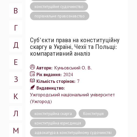
конституційне судочинство
В
порівняльне правознавство
Г
Суб’єкти права на конституційну
Д
скаргу в Україні, Чехії та Польщі:
компаративний аналіз
Е
Куньовський О. В.
Автори:
2024
Рік видання:
З
7
Кількість сторінок:
Видавництво:
К
Ужгородський національний університет
(Ужгород)
Л
конституційна скарга
Конституція
конституційна юрисдикція
М
адвокатура в конституційному судочинстві