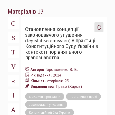
Матеріалів 13
C
С
Становлення концепції
законодавчого упущення
S
(legislative omission) у практиці
Конституційного Суду України в
T
контексті порівняльного
правознавства
V
Городовенко В. В.
Автори:
2024
Рік видання:
«
25
Кількість сторінок:
Право (Харків)
Видавництво:
І
юридичні прогалини
прогалини в праві
законодавчі упущення
А
Конституційний Суд України