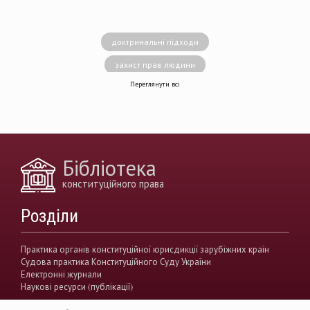
доктринальні підходи
захист прав людини
Переглянути всі
децентралізація влади
вирішення конфліктів
земельні спори
генофонд
держава
https://razumkov.org.ua/uploads/article/2020_memory.pdf
Бібліотека
конситуційне право
Венеціанська комісія
конституційного права
децентралізація
Вища рада правосуддя
Розділи
виконавча влада
Вища кваліфікаційна комісії суддів
Практика органів конституційної юрисдикції зарубіжних країн
Судова практика Конституційного Суду України
Вищий антикорупційний суд України
Електронні журнали
Наукові ресурси (публікації)
верховенство права
державна влада