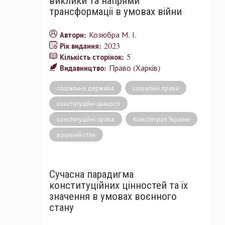
виклики та напрями
трансформації в умовах війни
Козюбра М. І.
Автори:
2023
Рік видання:
5
Кількість сторінок:
Право (Харків)
Видавництво:
соціальна держава
соціальні права
конституційні цінності
конституційні права
Конституція України
воєнний стан
Сучасна парадигма
конституційних цінностей та їх
значення в умовах воєнного
стану