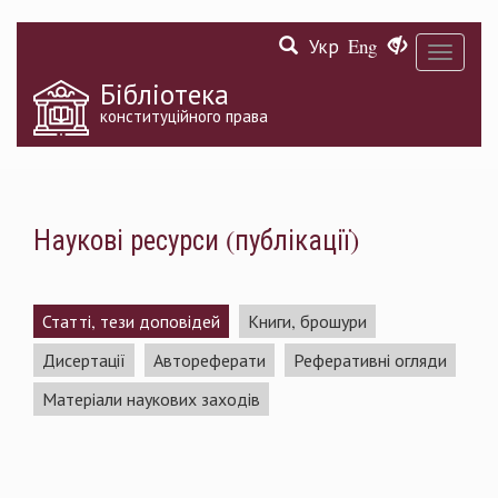
Перейти
Укр
Eng
до
Toggle
основного
navigati
матеріалу
Бібліотека
конституційного права
Наукові ресурси (публікації)
Статті, тези доповідей
Книги, брошури
Дисертації
Автореферати
Реферативні огляди
Матеріали наукових заходів