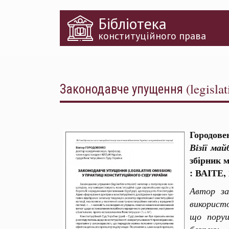
Перейти
Бібліотека
до
основного
конституційного права
матеріалу
Законодавче упущення (legislat
Городове
Візії ма
збірник м
: ВАІТЕ, 
Автор
з
використо
що поруш