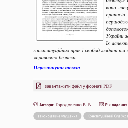
безпеку»
воно зне
приписів 
першодже
допомого
України з
їх аспект
конституційних прав і свобод людини та
«правової» безпеки.
Переглянути текст
завантажити файл у форматі PDF
Городовенко В. В.
Автори:
Рік виданн
законодавче упущення
Конституційний Суд Укр