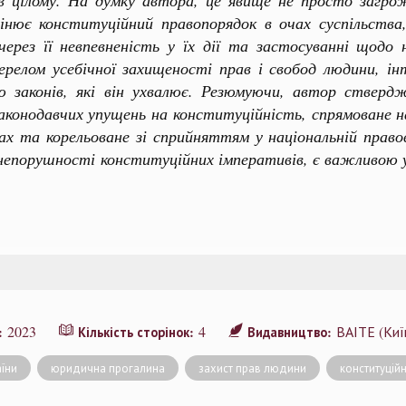
 в цілому. На думку автора, це явище не просто загро
цінює конституційний правопорядок в очах суспільства,
через її невпевненість у їх дії та застосуванні щодо н
релом усебічної захищеності прав і свобод людини, інт
ю законів, які він ухвалює. Резюмуючи, автор ствер
аконодавчих упущень на конституційність, спрямоване н
ах та корельоване зі сприйняттям у національній право
 непорушності конституційних імперативів, є важливою 
2023
4
ВАІТЕ (Киї
я:
Кількість сторінок:
Видавництво:
аїни
юридична прогалина
захист прав людини
конституційн