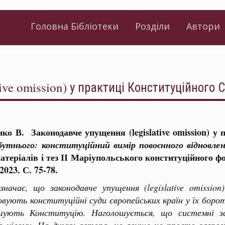
Головна Бібліотеки
Розділи
Автори
ive omission) у практиці Конституційного 
нко В. Законодавче упущення (legislative omission) у
йбутнього: конституційний вимір повоєнного відновлен
атеріалів і тез ІІ Маріупольського конституційного ф
2023. С. 75-78.
азначає, що законодавче упущення
(legislative omission
вують конституційні суди європейських країн у їх боро
ують Конституцію. Наголошується, що системні за