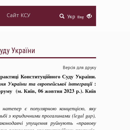
Сайт КСУ
Укр
Eng
Суду України
Версія для друку
 практиці Конституційного Суду України.
:
ня України та європейської інтеграції
оруму (м. Київ, 06 жовтня 2023 р.). Київ
) натепер є популярною концепцією, яку
тьбі з юридичними прогалинами (
legal gap
),
конодавчі упущення руйнують «правову