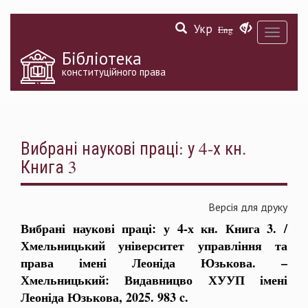
Перейти
Укр
до
Eng
Toggle
основного
navigati
матеріалу
Бібліотека
конституційного права
Вибрані наукові праці: у 4-х кн.
Книга 3
Версія для друку
Вибрані наукові праці: у 4-х кн. Книга 3. /
Хмельницький університет управління та
права імені Леоніда Юзькова. –
Хмельницький: Видавницво ХУУП імені
Леоніда Юзькова, 2025. 983 c.