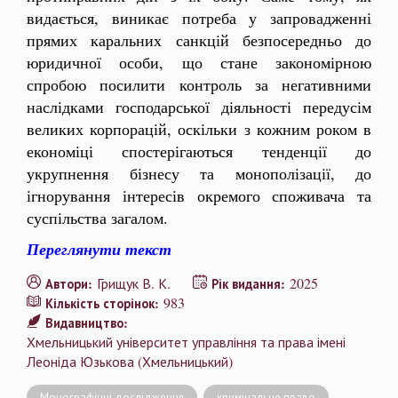
видається, виникає потреба у запровадженні
прямих каральних санкцій безпосередньо до
юридичної особи, що стане закономірною
спробою посилити контроль за негативними
наслідками господарської діяльності передусім
великих корпорацій, оскільки з кожним роком в
економіці спостерігаються тенденції до
укрупнення бізнесу та монополізації, до
ігнорування інтересів окремого споживача та
суспільства загалом.
Переглянути текст
Грищук В. К.
2025
Автори:
Рік видання:
983
Кількість сторінок:
Видавництво:
Хмельницький університет управління та права імені
Леоніда Юзькова (Хмельницький)
Монографічні дослідження
кримінальне право