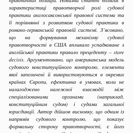
практичних позицій. Новизна статті полягає в
характеристиці правотворчої ролі судової
практики англосаксонської правової системи та
її порівнянні з розвитком судової практики в
романо-германській правовій системі. З’ясовано,
що на формування механізму судової
правотворчості в США впливало успадковане з
англійської практики правило прецеденту – stare
decisis. Аргументовано, що американська модель
судового конституційного контролю, елементи
якої запозичені й використовуються в окремих
країнах Європи, ефективна в умовах, коли не
налагоджено належної взаємодії між
спеціалізованими органами (наприклад,
конституційним судом) і судами загальної
юрисдикції. Автор дійшов висновку, що одним із
напрямів судового контролю, що показує
формальну сторону правотворчості, є його