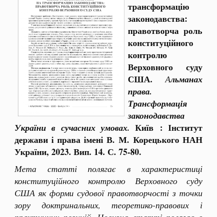
трансформацію
законодавства:
правотворча роль
конституційного
контролю
Верховного суду
США.
А
льманах
права.
Трансформація
законодавства
Київ : Інститут
України в сучасних умовах.
держави і права імені В. М. Корецького НАН
України, 2023. Вип. 14. С. 75-80.
Мета статті полягає в характеристиці
конституційного контролю Верховного суду
США як форми судової правотворчості з точки
зору доктринальних, теоретико-правових і