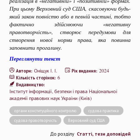
реалізація в «негативній» і «позитивній» формах.
При цьому Верховний суд США, скасовуючи будь-
який закон повністю або в певній частині, тобто
фактично здійснюючи «негативну
правотворчість», створює передумови для
створення нової норми права, яка повинна
заповнити прогалину.
Переглянути текст
Оніщук І. І.
2024
Автори:
Рік видання:
6
Кількість сторінок:
Видавництво:
Інститут інформації, безпеки і права Національної
академії правових наук України (Київ)
органи конституційного контролю
судова практика
судова правотворчість
Верховний суд США
Статті, тези доповідей
До розділу