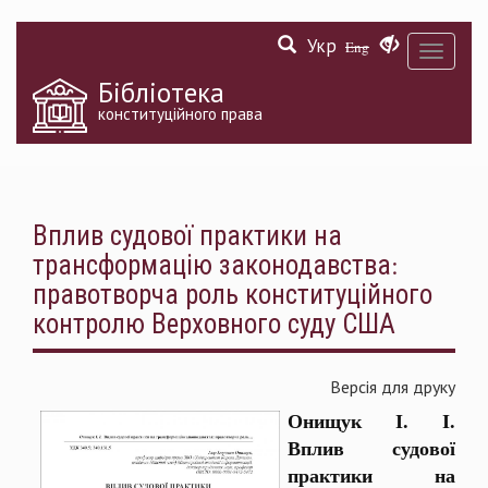
Перейти
Укр
до
Eng
Toggle
основного
navigati
матеріалу
Бібліотека
конституційного права
Вплив судової практики на
трансформацію законодавства:
правотворча роль конституційного
контролю Верховного суду США
Версія для друку
Онищук І. І.
Вплив судової
практики на