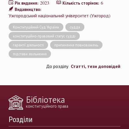
2023
6
Рік видання:
Кількість сторінок:
Видавництво:
Ужгородський національний університет (Ужгород)
Конституційний Суд України
суддя
конституційно-правовий статус судді
гарантії діяльності
припинення повноважень
підстави звільнення
Статті, тези доповідей
До розділу
Бібліотека
конституційного права
Розділи