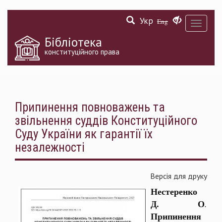
Перейти
Укр
до
Eng
Toggle
основного
navigati
матеріалу
Бібліотека
конституційного права
Припинення повноважень та
звільнення суддів Конституційного
Суду України як гарантії їх
незалежності
Версія для друку
Нестеренко
Д. О
.
Припинення