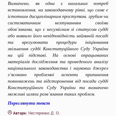
Визначено, як одна з нагальних потреб
встановлення, на законодавчому рівні, що саме є
істотним дисциплінарним проступком, грубим чи
систематичним нехтуванням своїми
обов’язками, що є несумісним зі статусом судді
або виявило його невідповідність займаній посаді
та врегулювати процедури ініціювання
звільнення судді Конституційного Суду України
на цій підставі. На основі опрацьованих
матеріалів дослідження та проведеного аналізу
національного законодавства і наукових джерел
з’ясовано проблемні аспекти припинення
повноважень та відсторонення від посади судді
Конституційного Суду України та визначено
можливі шляхи розв’язання таких проблем.
Переглянути текст
Нестеренко Д. О.
Автори: