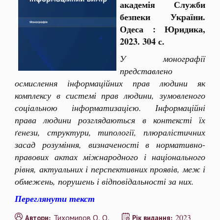
академія Служби
безпеки України
.
Одеса : Юридика,
2023. 304 с.
У монографії
представлено
осмислення інформаційних прав людини як
комплексу в системі прав людини, зумовленого
соціальною інформатизацією. Інформаційні
права людини розглядаються в контексті їх
ґенези, структури, типології, плюралістичних
засад розуміння, визначеності в нормативно-
правових актах міжнародного і національного
рівня, актуальних і перспективних проявів, меж і
обмежень, порушень і відповідальності за них.
Переглянути текст
Тихомиров О. О.
2023
Автори:
Рік видання: