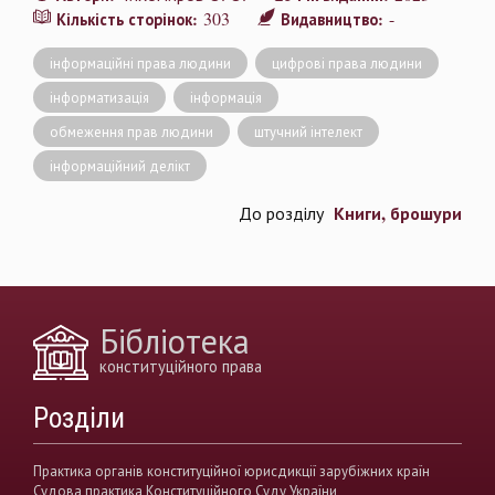
303
-
Кількість сторінок:
Видавництво:
інформаційні права людини
цифрові права людини
інформатизація
інформація
обмеження прав людини
штучний інтелект
інформаційний делікт
Книги, брошури
До розділу
Бібліотека
конституційного права
Розділи
Практика органів конституційної юрисдикції зарубіжних країн
Судова практика Конституційного Суду України