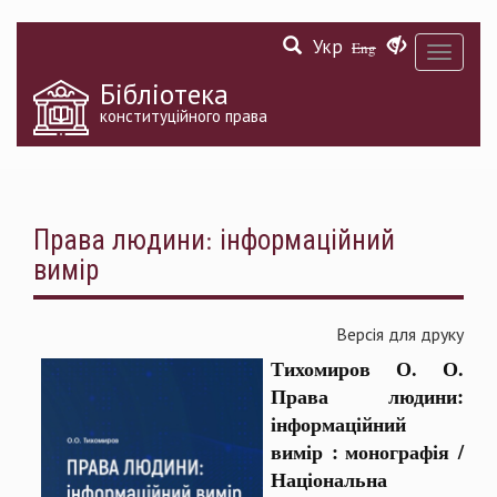
Перейти
Укр
до
Eng
Toggle
основного
navigati
матеріалу
Бібліотека
конституційного права
Права людини: інформаційний
вимір
Версія для друку
Тихомиров О. О.
Права людини:
інформаційний
вимір : монографія /
Національна