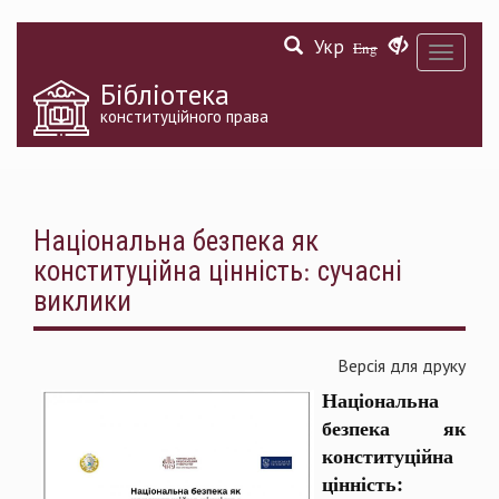
Перейти
Укр
до
Eng
Toggle
основного
navigati
матеріалу
Бібліотека
конституційного права
Національна безпека як
конституційна цінність: сучасні
виклики
Версія для друку
Національна
безпека як
конституційна
цінність: