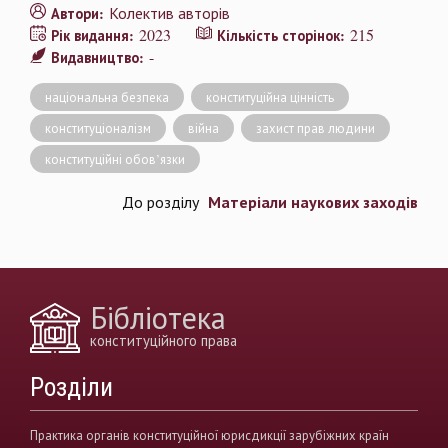
Колектив авторів
Автори:
2023
215
Рік видання:
Кількість сторінок:
-
Видавництво:
національна безпека
конституційна цінність
конституціоналізм
війна
захист прав людини
конституційні обов’язки
Матеріали наукових заходів
До розділу
Бібліотека
конституційного права
Розділи
Практика органів конституційної юрисдикції зарубіжних країн