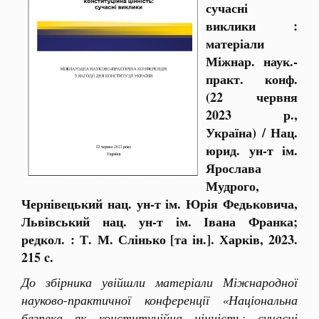
сучасні
виклики :
матеріали
Міжнар. наук.-
практ. конф.
(22 червня
2023 р.,
Україна) / Нац.
юрид. ун-т ім.
Ярослава
Мудрого,
Чернівецький нац. ун-т ім. Юрія Федьковича,
Львівський нац. ун-т ім. Івана Франка;
редкол. : Т. М. Слінько [та ін.]. Харків, 2023.
215 c.
До збірника увійшли матеріали Міжнародної
науково-практичної конференції «Національна
безпека як конституційна цінність: сучасні