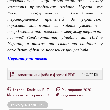
особливостей національно-етнічного складу
населення прикордонних регіонів України та
Росії, обґрунтовано безпідставність
територіальних претензій до української
держави, заснованих на хибних уявленнях і
твердженнях про освоєння в минулому території
сучасної Слобожанщини, Донбасу та Півдня
України, а також про склад та національну
самоідентифікацію населення цих регіонів.
Переглянути текст
142.77 КБ
завантажити файл в форматі PDF
Колісник В. П.
2020
Автори:
Рік видання:
17
-
Кількість сторінок:
Видавництво:
конституційні принципи