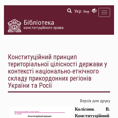
Перейти
Укр
до
Eng
Toggle
основного
navigati
матеріалу
Бібліотека
конституційного права
Конституційний принцип
територіальної цілісності держави у
контексті національно-етнічного
складу прикордонних регіонів
України та Росії
Версія для друку
Колісник В.
Конституційний