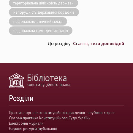
територіальна цілісноість держави
непорушність державних кордонів
національно-етнічний склад
національна самоідентифікація
Статті, тези доповідей
До розділу
Бібліотека
конституційного права
Розділи
Практика органів конституційної юрисдикції зарубіжних країн
Судова практика Конституційного Суду України
Електронні журнали
Наукові ресурси (публікації)