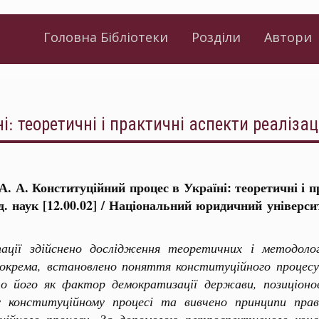
Головна Бібліотеки
Розділи
Автори
і: теоретичні і практичні аспекти реалізац
. А. Конституційний процес в Україні: теоретичні і пра
д. наук [12.00.02] / Національний юридичний універси
ації здійснено дослідження теоретичних і методолог
зокрема, встановлено поняття конституційного процесу
то його як фактор демократизації держави, позиціоно
у конституційному процесі та вивчено принципи прав