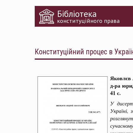
Перейти
Бібліотека
до
основного
конституційного права
матеріалу
Конституційний процес в Україн
Яковлєв А
д-ра юри
41 с.
У дисерт
Україні, 
розгляну
сучасном