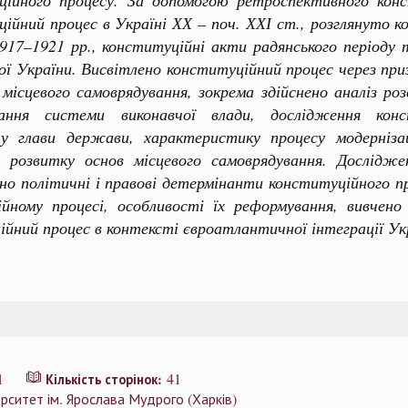
ційного процесу. За допомогою ретроспективного конс
ійний процес в Україні ХХ – поч. ХХІ ст., розглянуто к
917–1921 рр., конституційні акти радянського періоду
ої України. Висвітлено конституційний процес через пр
місцевого самоврядування, зокрема здійснено аналіз р
ання системи виконавчої влади, дослідження конс
у глави держави, характеристику процесу модерніза
го розвитку основ місцевого самоврядування. Дослідж
лено політичні і правові детермінанти конституційного пр
ійному процесі, особливості їх реформування, вивчено
ійний процес в контексті євроатлантичної інтеграції Ук
1
41
Кількість сторінок:
рситет ім. Ярослава Мудрого (Харків)