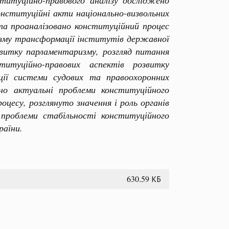
титуційно-правового аналізу досліджено
онституційні акти національно-визвольних
 та проаналізовано конституційний процес
изму трансформації інститутів державної
озвитку парламентаризму, розгляд питання
титуційно-правових аспектів розвитку
ції системи судових та правоохоронних
ено актуальні проблеми конституційного
оцесу, розглянуто значення і роль органів
 проблеми стабільності конституційного
раїни.
630.59 КБ