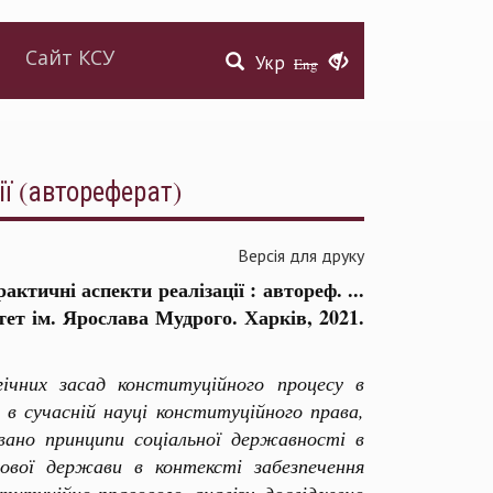
Сайт КСУ
Укр
Eng
ії (автореферат)
Версія для друку
ктичні аспекти реалізації : автореф. ...
тет ім. Ярослава Мудрого. Харків, 2021.
ічних засад конституційного процесу в
 в сучасній науці конституційного права,
вано принципи соціальної державності в
ової держави в контексті забезпечення