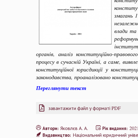
конститу
конституц
змагань 1
незалежн
влади та 
реформув
інститут
органів, аналіз конституційно-правово
процесу в сучасній Україні, а саме, вияв
конституційної юрисдикції у конституц
законодавства, проаналізовано конституц
Переглянути текст
завантажити файл у форматі PDF
Яковлєв А. А.
202
Автори:
Рік видання:
Національний юридичний уніве
Видавництво: