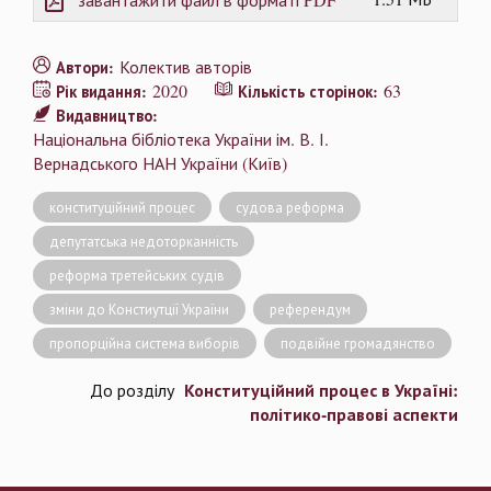
Колектив авторів
Автори:
2020
63
Рік видання:
Кількість сторінок:
Видавництво:
Національна бібліотека України ім. В. І.
Вернадського НАН України (Київ)
конституційний процес
судова реформа
депутатська недоторканність
реформа третейських судів
зміни до Констиутції України
референдум
пропорційна система виборів
подвійне громадянство
Конституційний процес в Україні:
До розділу
політико-правові аспекти