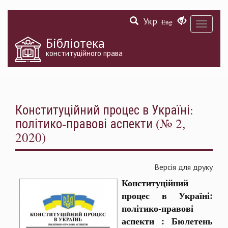
Перейти
Укр
до
Eng
Toggle
основного
navigati
матеріалу
Бібліотека
конституційного права
Конституційний процес в Україні:
політико-правові аспекти (№ 2,
2020)
Версія для друку
Конституційний
процес в Україні:
політико-правові
аспекти : Бюлетень