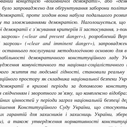
ований концепцією «войовничої демократії», або «дем
 було запроваджено для обґрунтування заборони політи
демократії, проте згодом вона набула подальшого розвит
у та зловживаннями демократією. Наголошується, що 
ї демократії є з’ясування критеріїв її застосування, з-
 загрози» («clear and present danger»), розроблений 
ї загрози» («clear and imminent danger»), запровадж
я останнього послугувала методологічною основою для 
табільності демократичного конституційного ладу Ук
асудження комуністичного та націонал-соціалістичного
ського життя та людської гідності, становили реальну 
аційного простору як складника національної безпеки Ук
демократії в кризові періоди за допомогою констит
 свідченням і зворотного зв’язку, що комплексно відобр
их цінностей у періоди загроз національній безпеці 
ішення Конституційного Суду України, що стосуються
них гарантій для захисників і захисниць України, збе
ти), а також утвердження нормативності конституцій