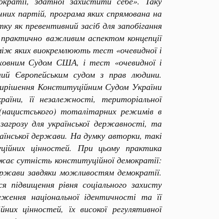
ократії, здатної захистити себе». Таку
чних партій, програма яких спрямована на
ку як превентивний засіб для запобігання
практично важливим аспектом концепції
поміж яких виокремлюють тест «очевидної і
Верховним Судом США, і тест «очевидної і
ений Європейським судом з прав людини.
вирішення Конституційним Судом України
раїни, її незалежності, територіальної
 (нацистського) тоталітарних режимів в
загрозу для української державності, та
раїнської держави. На думку авторки, такі
уційних цінностей. При цьому практика
ажає сутність конституційної демократії:
держави завдяки можливостям демократії.
 підвищення рівня соціального захисту
реження національної ідентичності та її
них цінностей, їх високої регулятивної