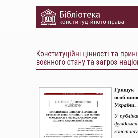
Перейти
Бібліотека
до
основного
конституційного права
матеріалу
Конституційні цінності та прин
воєнного стану та загроз націо
Грищук 
особливо
.
України
У публіка
фундамен
конституц