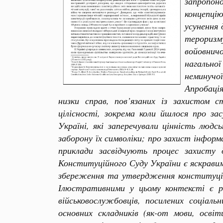
запропон
концепцію
усунення 
тероризм
войовничо
нагальної
неминучо
Апробаці
низки справ, пов’язаних із захистом с
цілісності, зокрема коли йшлося про з
Україні, які заперечували цінність люд
заборону їх символіки; про захист інформ
приклади засвідчують процес захисту 
Конституційного Суду України є яскравим
збереження та утвердження конституційн
Ілюстративними у цьому контексті є р
військовослужбовців, посилених соціаль
основних складників (як-от мови, осві