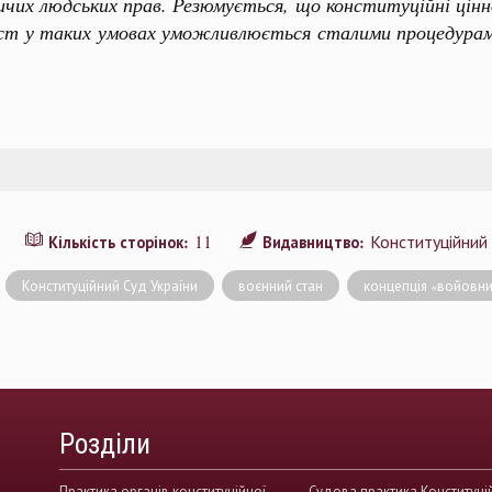
ничих людських прав. Резюмується, що конституційні цінн
хист у таких умовах уможливлюється сталими процедурам
11
Конституційний
Кількість сторінок:
Видавництво:
Конституційний Суд України
воєнний стан
концепція «войовни
Розділи
Практика органів конституційної
Судова практика Конституці