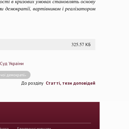
ості в кризових умовах становлять основу
и демократії, вартівником і реалізатором
325.57 КБ
 Суд України
чої демократії»
Статті, тези доповідей
До розділу
йного
Електронні журнали