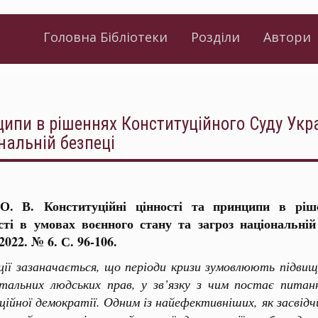
Головна Бібліотеки
Розділи
Автори
ципи в рішеннях Конституційного Суду Укра
нальній безпеці
О. В. Конституційні цінності та принципи в ріш
сті в умовах воєнного стану та загроз національній
 2022. № 6. С. 96-106.
ції зазаначається, що періоди кризи зумовлюють підви
тальних людських прав, у зв’язку з чим постає питан
ійної демократії. Одним із найефективніших, як засвідч