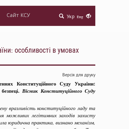
Сайт КСУ
Укр
Eng
їни: особливості в умовах
Версія для друку
еннях Конституційного Суду України:
 безпеці.
Вісник Конституційного Суду
щену вразливість конституційного ладу та
ня можливих легітимних заходів захисту
ила юридична практика, визнано механізм,