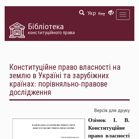
Перейти
Укр
до
Eng
Toggle
основного
navigati
матеріалу
Бібліотека
конституційного права
Конституційне право власності на
землю в Україні та зарубіжних
країнах: порівняльно-правове
дослідження
Версія для друку
Озімок І. В.
Конституційне
право власності