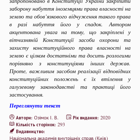
запропоновано в Конституції України закріпити
заборону набуття іноземцями права власності на
землю та обов’язкового відчуження такого права
в разі набуття його у спадок. Автором
акцентована увага на тому, що закріплені у
вітчизняній Конституції засоби охорони та
захисту конституційного права власності на
землю є цілком достатніми та досить розлогими
порівняно з конституціями інших держав.
Проте, важливим засобом реалізації відповідних
конституційних положень є їх втілення у
галузевому законодавстві та практиці його
застосування.
Переглянути текст
Озімок І. В.
2020
Автори:
Рік видання:
293
Кількість сторінок:
Видавництво:
Національна академія внутрішніх справ (Київ)