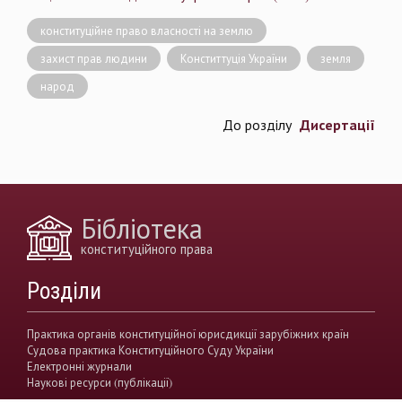
конституційне право власності на землю
захист прав людини
Конститтуція України
земля
народ
Дисертації
До розділу
Бібліотека
конституційного права
Розділи
Практика органів конституційної юрисдикції зарубіжних країн
Судова практика Конституційного Суду України
Електронні журнали
Наукові ресурси (публікації)