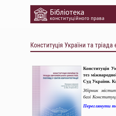
Перейти
Бібліотека
до
основного
конституційного права
матеріалу
Конституція України та тріада є
Конституція Ук
тез міжнародно
Суд України. Ки
Збірник містит
базі Конституц
Переглянути т