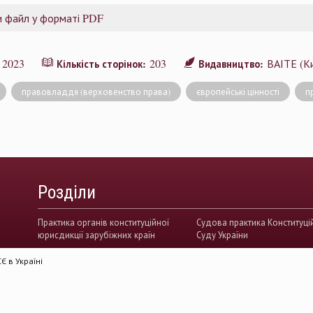
 файл у форматі PDF
2023
203
ВАІТЕ (Ки
:
Кількість сторінок:
Видавництво:
правовладдя (верховенство права)
європейські цінності
п
Розділи
Практика органів конституційної
Судова практика Конституці
юрисдикції зарубіжних країн
Суду України
 в Україні