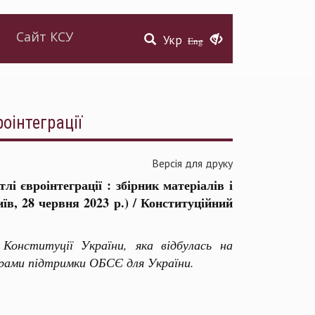
Сайт КСУ
Укр
Eng
оінтеграції
Версія для друку
лі євроінтеграції : збірник матеріалів і
їв, 28 червня 2023 р.) / Конституційний
Конституції України, яка відбулась на
грами підтримки ОБСЄ для України.