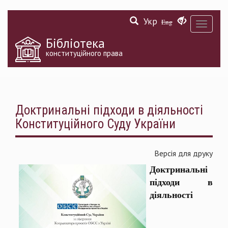
Перейти
Укр
до
Eng
Toggle
основного
navigati
матеріалу
Бібліотека
конституційного права
Доктринальні підходи в діяльності
Конституційного Суду України
Версія для друку
Доктринальні
підходи в
діяльності