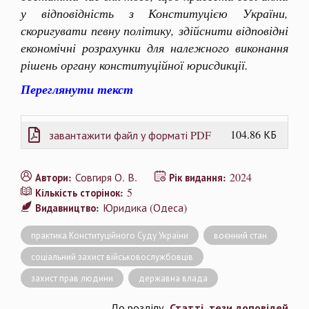
у відповідність з Конституцією України,
скоригувати певну політику, здійснити відповідні
економічні розрахунки для належного виконання
рішень органу конституційної юрисдикції.
Переглянути текст
104.86 КБ
завантажити файл у форматі PDF
Совгиря О. В.
2024
Автори:
Рік видання:
5
Кількість сторінок:
Юридика (Одеса)
Видавництво:
практика Конституційного Суду України
воєнний стан
соціальний захист військовослужбовців
захист прав людини
державна влада
Статті, тези доповідей
До розділу