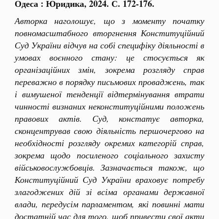
Одеса : Юридика, 2024. С. 172-176.
Авторка наголошує, що з моменту початку
повномасштабного вторгнення Конституційний
Суд України відчув на собі специфіку діяльності в
умовах воєнного стану: це стосується як
організаційних змін, зокрема розгляду справ
переважно в порядку письмових проваджень, так
і вимушеної тенденції відтермінування втрати
чинності визнаних неконституційними положень
правових актів. Суд, констатує авторка,
сконцентрував свою діяльність першочергово на
необхідності розгляду окремих категорій справ,
зокрема щодо посиленого соціального захисту
військовослужбовців. Зазначається також, що
Конституційний Суд України враховує потребу
злагоджених дій зі всіма органами державної
влади, передусім парламентом, які повинні мати
достатній час для того, щоб привести свої акти