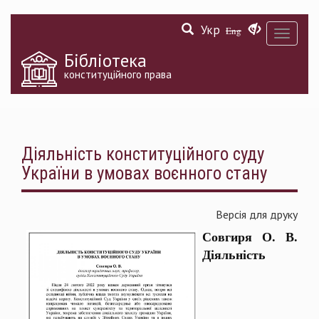
Перейти
Укр
до
Eng
Toggle
основного
navigati
матеріалу
Бібліотека
конституційного права
Діяльність конституційного суду
України в умовах воєнного стану
Версія для друку
Совгиря О. В.
Діяльність