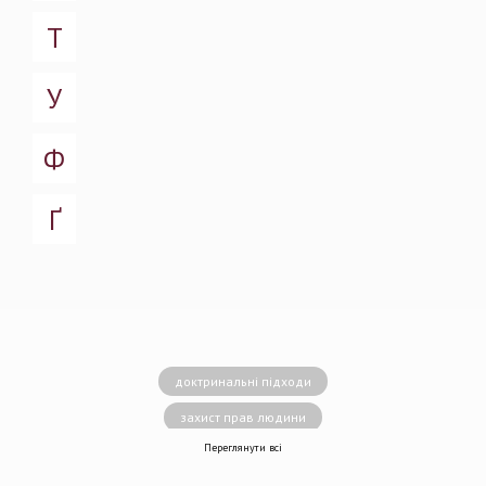
Т
У
Ф
Ґ
доктринальні підходи
захист прав людини
Переглянути всі
децентралізація влади