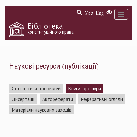
Перейти
Укр
Eng
до
Toggle
основного
navigati
матеріалу
Бібліотека
конституційного права
Наукові ресурси (публікації)
Статті, тези доповідей
Книги, брошури
Дисертації
Автореферати
Реферативні огляди
Матеріали наукових заходів