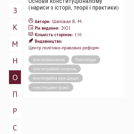
Основи конституціоналізму
(нариси з історії, теорії і практики)
З
Шаповал В. М.
Автори:
К
2021
Рік видання:
116
Кількість сторінок:
Видавництво:
М
Центр політико-правових реформ
Н
конституціоналізм
Конституція
конституційний контроль
О
конституційна юрисдикція
конституційне право
П
Р
С