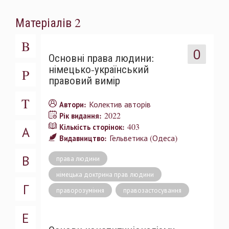
Матеріалів 2
B
О
Основні права людини:
німецько-український
P
правовий вимір
T
Колектив авторів
Автори:
2022
Рік видання:
403
Кількість сторінок:
А
Гельветика (Одеса)
Видавництво:
В
права людини
німецька доктрина прав людини
Г
праворозуміння
правозастосування
Е