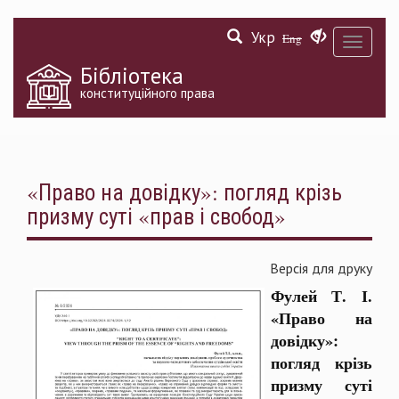
Перейти
Укр
до
Eng
Toggle
основного
navigati
матеріалу
Бібліотека
конституційного права
«Право на довідку»: погляд крізь
призму суті «прав і свобод»
Версія для друку
Фулей Т. І.
«Право на
довідку»:
погляд крізь
призму суті