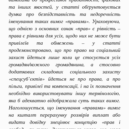
та інших якостей, у статті обґрунтовується
думка про безпідставність та недоречність
іменування таких вимог «правами». Ураховуючи,
що однією з основних ознак «прав» є рівність –
права є рівними для усіх, щодо них не може бути
привілеїв та обмежень – у статті
продемонстровано, що про право на соціальний
захист йдеться лише коли це стосується усіх
громадян/кожного громадянина, а стосовно
додаткових складових соціального захисту
«спецсуб’єктів» йдеться не про права, а про
пільги, привілеї та компенсації, і на їх позначення
необхідно використовувати іншу термінологію,
яка б адекватно відображала суть таких вимог.
Наголошується, що іменування «правами» вимог
на кшталт перерахунку розмірів виплат або
видати довідку знецінює концепцію «прав і