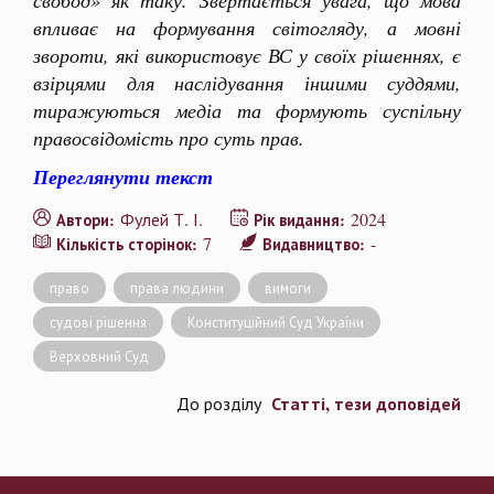
свобод» як таку. Звертається увага, що мова
впливає на формування світогляду, а мовні
звороти, які використовує ВС у своїх рішеннях, є
взірцями для наслідування іншими суддями,
тиражуються медіа та формують суспільну
правосвідомість про суть прав.
Переглянути текст
Фулей Т. І.
2024
Автори:
Рік видання:
7
-
Кількість сторінок:
Видавництво:
право
права людини
вимоги
судові рішення
Конституційний Суд України
Верховний Суд
Статті, тези доповідей
До розділу