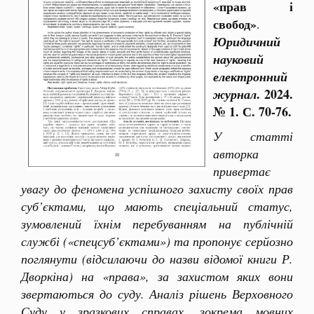
«прав і
свобод»
.
Юридичний
науковий
електронний
. 2024.
журнал
№ 1. С. 70-76.
У статті
авторка
привертає
увагу до феномена успішного захисту своїх прав
суб’єктами, що мають спеціальний статус,
зумовлений їхнім перебуванням на публічній
службі («спецсуб’єктами») та пропонує серйозно
поглянути (відсилаючи до назви відомої книги Р.
Дворкіна) на «права», за захистом яких вони
звертаються до суду. Аналіз рішень Верховного
Суду у зразкових справах, зокрема мовних