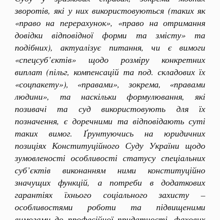
зворотів, які у них використовуються (таких як
«право на перерахунок», «право на отримання
довідки відповідної форми та змісту» та
подібних), актуалізує питання, чи є вимоги
«спецсуб’єктів» щодо розміру конкретних
виплат (пільг, компенсацій та под. складових їх
«соцпакету»), «правами», зокрема, «правами
людини», та наскільки формулювання, які
позивачі та суд використовують для їх
позначення, є доречними та відповідають суті
таких вимог. Ґрунтуючись на юридичних
позиціях Конституційного Суду України щодо
зумовленості особливості статусу спеціальних
суб’єктів виконанням ними конституційно
значущих функцій, а потреби в додаткових
гарантіях їхнього соціального захисту –
особливостями роботи та підвищеними
вимогами до професійної придатності, фахових