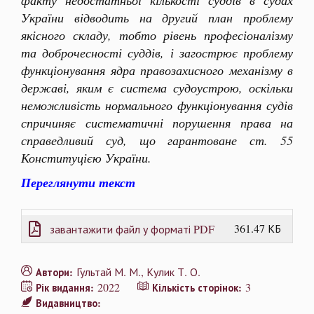
факту недостатньої кількості суддів в судах
України відводить на другий план проблему
якісного складу, тобто рівень професіоналізму
та доброчесності суддів, і загострює проблему
функціонування ядра правозахисного механізму в
державі, яким є система судоустрою, оскільки
неможливість нормального функціонування судів
спричиняє систематичні порушення права на
справедливий суд, що гарантоване ст. 55
Конституцією України.
Переглянути текст
361.47 КБ
завантажити файл у форматі PDF
Гультай М. М.
Кулик Т. О.
Автори:
2022
3
Рік видання:
Кількість сторінок:
Видавництво: