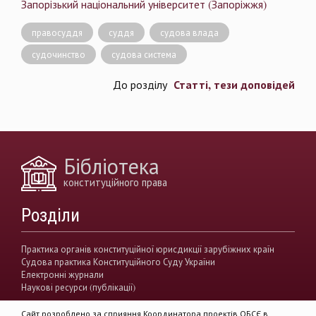
Запорізький національний університет (Запоріжжя)
правосуддя
суддя
судова влада
судочинство
судова система
Статті, тези доповідей
До розділу
Бібліотека
конституційного права
Розділи
Практика органів конституційної юрисдикції зарубіжних країн
Судова практика Конституційного Суду України
Електронні журнали
Наукові ресурси (публікації)
Сайт розроблено за сприяння Координатора проектів ОБСЄ в