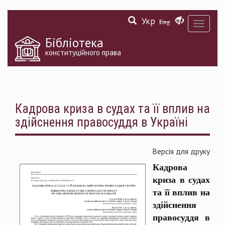
Перейти
Укр
до
Eng
Toggle
основного
navigati
матеріалу
Бібліотека
конституційного права
Кадрова криза в судах та її вплив на
здійснення правосуддя в Україні
Версія для друку
Кадрова
криза в судах
та її вплив на
здійснення
правосуддя в