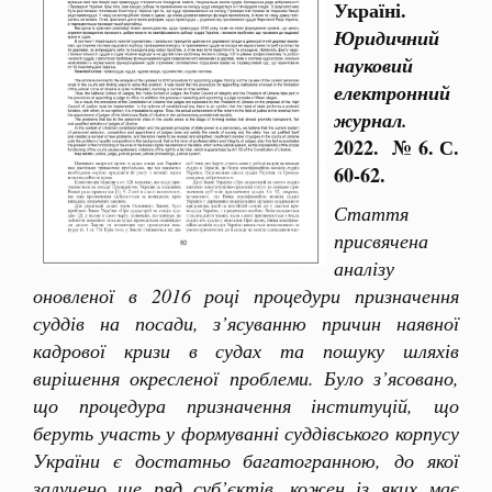
Україні.
Юридичний
науковий
електронний
журнал.
2022. № 6. С.
60-62.
Стаття
присвячена
аналізу
оновленої в 2016 році процедури призначення
суддів на посади, з’ясуванню причин наявної
кадрової кризи в судах та пошуку шляхів
вирішення окресленої проблеми. Було з’ясовано,
що процедура призначення інституцій, що
беруть участь у формуванні суддівського корпусу
України є достатньо багатогранною, до якої
залучено ще ряд суб’єктів, кожен із яких має