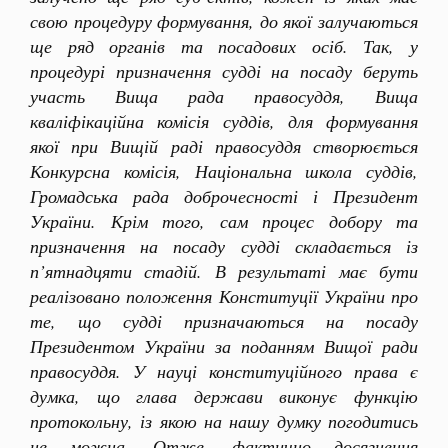
свою процедуру формування, до якої залучаються
ще ряд органів та посадових осіб. Так, у
процедурі призначення судді на посаду беруть
участь Вища рада правосуддя, Вища
кваліфікаційна комісія суддів, для формування
якої при Вищій раді правосуддя створюється
Конкурсна комісія, Національна школа суддів,
Громадська рада доброчесності і Президент
України. Крім того, сам процес добору та
призначення на посаду судді складається із
п’ятнадцяти стадій. В результаті має бути
реалізовано положення Конституції України про
те, що судді призначаються на посаду
Президентом України за поданням Вищої ради
правосуддя. У науці конституційного права є
думка, що глава держави виконує функцію
протокольну, із якою на нашу думку погодитись
не можна. Отже, фактично досягнення