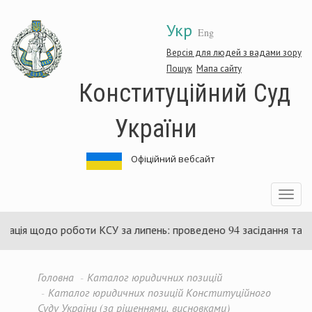
Перейти
Укр
до
Eng
основного
матеріалу
Версія для людей з вадами зору
Пошук
Мапа сайту
Конституційний Суд
України
Офіційний вебсайт
Toggle
navigatio
 роботи КСУ за липень: проведено 94 засідання та ухвалено 85 
Головна
Каталог юридичних позицій
Каталог юридичних позицій Конституційного
Суду України (за рішеннями, висновками)