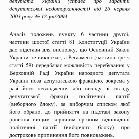
депутата України (справа про гарантії
депутатської недоторканності) від 26 червня
2003 року
№ 12-рп/2003
Аналіз положень пункту 6 частини другої,
частини шостої статті 81 Конституції України
дає підстави для висновку, що Основний Закон
України не виключає, а Регламент (частина третя
статті 59) передбачає можливість перебування у
Верховній Раді України народного депутата
України поза депутатською фракцією, зокрема у
разі його невходження або виходу зі складу
депутатської фракції політичної партії
(виборчого блоку), за виборчим списком якої
його обрано, до прийняття на підставі закону
рішення вищим керівним органом відповідної
політичної партії (виборчого блоку) про
дострокове припинення його повноважень.