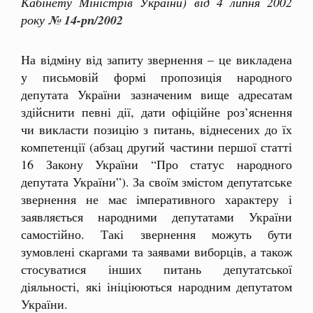
Кабінету Міністрів України) від 4 липня 2002
року
№ 14-рп/2002
На відміну від запиту звернення – це викладена
у письмовій формі пропозиція народного
депутата України зазначеним вище адресатам
здійснити певні дії, дати офіційне роз’яснення
чи викласти позицію з питань, віднесених до їх
компетенції (абзац другий частини першої статті
16 Закону України “Про статус народного
депутата України”). За своїм змістом депутатське
звернення не має імперативного характеру і
заявляється народними депутатами України
самостійно. Такі звернення можуть бути
зумовлені скаргами та заявами виборців, а також
стосуватися інших питань депутатської
діяльності, які ініціюються народним депутатом
України.