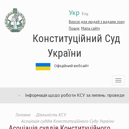
Перейти
Укр
до
Eng
основного
матеріалу
Версія для людей з вадами зору
Пошук
Мапа сайту
Конституційний Суд
України
Офіційний вебсайт
Toggle
navigatio
Інформація щодо роботи КСУ за липень: проведено 9
Головна
Діяльність КСУ
Асоціація суддів Конституційного Суду України
Асоціація суддів Конституційного