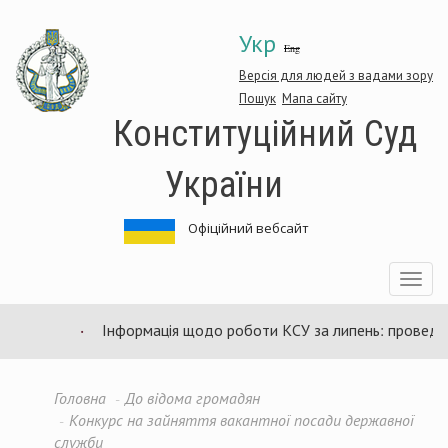
Перейти
Укр
до
Eng
основного
матеріалу
Версія для людей з вадами зору
Пошук
Мапа сайту
Конституційний Суд
України
Офіційний вебсайт
Toggle
navigatio
Інформація щодо роботи КСУ за липень: проведено
Головна
До відома громадян
Конкурс на зайняття вакантної посади державної
служби