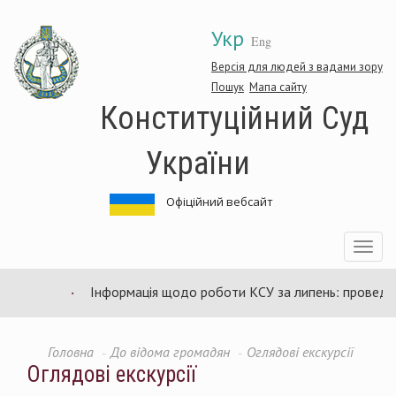
Перейти
Укр
до
Eng
основного
матеріалу
Версія для людей з вадами зору
Пошук
Мапа сайту
Конституційний Суд
України
Офіційний вебсайт
Toggle
navigatio
Інформація щодо роботи КСУ за липень: проведено
Головна
До відома громадян
Оглядові екскурсії
Оглядові екскурсії