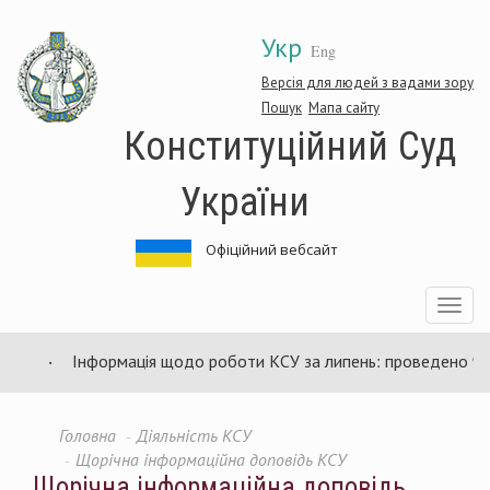
Перейти
Укр
до
Eng
основного
матеріалу
Версія для людей з вадами зору
Пошук
Мапа сайту
Конституційний Суд
України
Офіційний вебсайт
Toggle
navigatio
Інформація щодо роботи КСУ за липень: проведено 94 за
Головна
Діяльність КСУ
Щорічна інформаційна доповідь КСУ
Щорічна інформаційна доповідь