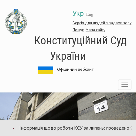
Перейти
Укр
до
Eng
основного
матеріалу
Версія для людей з вадами зору
Пошук
Мапа сайту
Конституційний Суд
України
Офіційний вебсайт
Toggle
navigatio
Інформація щодо роботи КСУ за липень: проведено 94 зас