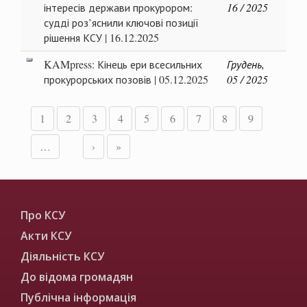
інтересів держави прокурором:
16 / 2025
судді роз’яснили ключові позиції
рішення КСУ | 16.12.2025
KAMpress: Кінець ери всесильних
Грудень,
прокурорських позовів | 05.12.2025
05 / 2025
1
2
3
4
5
6
7
8
9
…
›
»
Про КСУ
Акти КСУ
Діяльність КСУ
До відома громадян
Публічна інформація