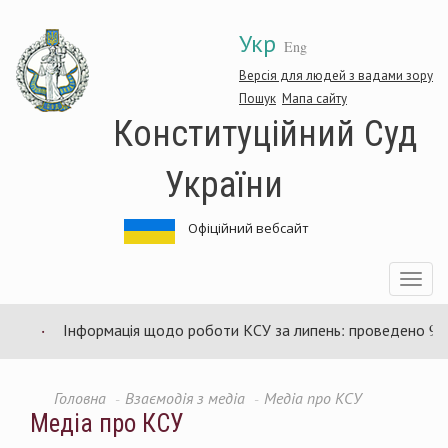
Перейти
Укр
до
Eng
основного
матеріалу
Версія для людей з вадами зору
Пошук
Мапа сайту
Конституційний Суд
України
Офіційний вебсайт
Toggle
navigatio
Інформація щодо роботи КСУ за липень: проведено 94 за
Головна
Взаємодія з медіа
Медіа про КСУ
Медіа про КСУ