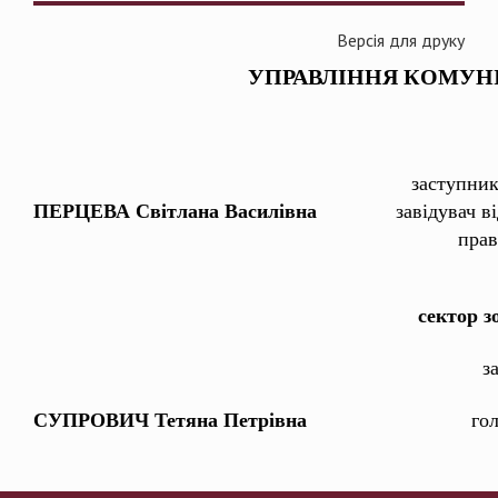
Версія для друку
УПРАВЛІННЯ КОМУНІ
заступник
ПЕРЦЕВА Світлана Василівна
завідувач в
прав
сектор з
з
СУПРОВИЧ Тетяна Петрівна
го