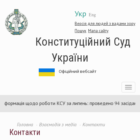
Перейти
Укр
до
Eng
основного
матеріалу
Версія для людей з вадами зору
Пошук
Мапа сайту
Конституційний Суд
України
Офіційний вебсайт
Toggle
navigatio
ормація щодо роботи КСУ за липень: проведено 94 засідання та 
Головна
Взаємодія з медіа
Контакти
Контакти