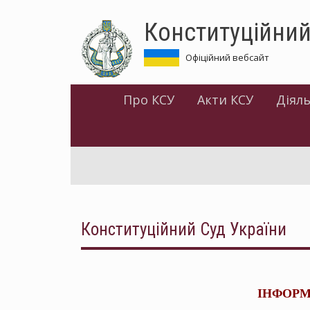
Перейти
Конституційний
до
основного
матеріалу
Офіційний вебсайт
Про КСУ
Акти КСУ
Діяль
Конституційний Суд України
ІНФОРМ