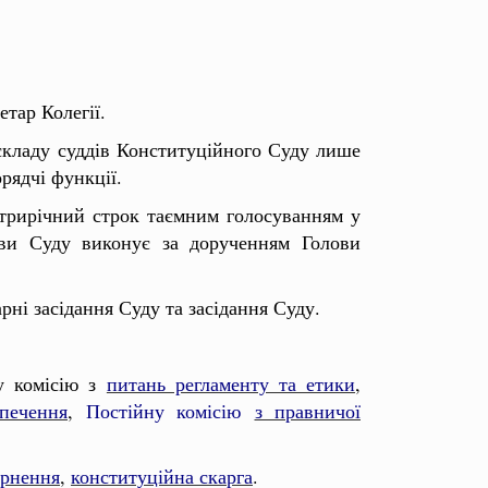
етар Колегії.
 складу суддів Конституційного Суду лише
рядчі функції.
трирічний строк таємним голосуванням у
ови Суду виконує за дорученням Голови
рні засідання Суду та засідання Суду.
у комісію з
питань регламенту та етики
,
печення
,
П
остійну комісію
з правничої
ернення
,
конституційна скарга
.