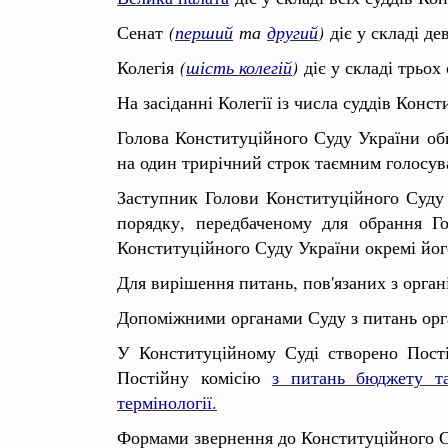
Сенат
(
перший
та
другий
)
діє у складі де
Колегія
(
шість колегій
)
діє у складі трьох
На засіданні Колегії із числа суддів Конст
Голова Конституційного Суду України оби
на один трирічний строк таємним голосува
Заступник Голови Конституційного Суду
порядку, передбаченому для обрання Г
Конституційного Суду України окремі йо
Для вирішення питань, пов'язаних з орган
Допоміжними органами Суду з питань орга
У Конституційному Суді створено Пост
Постійну комісію
з питань бюджету та
термінології
.
Формами звернення до Конституційного 