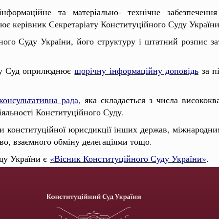
 інформаційне та матеріально- технічне забезпечен
лює керівник Секретаріату Конституційного Суду України
ого Суду України, його структуру і штатний розпис з
ку Суд оприлюднює
щорічну інформаційну доповідь
за пі
консультативна рада
, яка складається з числа висококв
іяльності Конституційного Суду.
ми конституційної юрисдикції інших держав, міжнародни
во, взаємного обміну делегаціями тощо.
ду України є
«Вісник Конституційного Суду України»
.