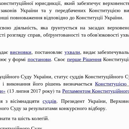
онституційної юрисдикції, який забезпечує верховенст
и законів України та у передбачених Конституцією ви
інші повноваження відповідно до Конституції України.
ою діяльність, яка ґрунтується на засадах верховенст
ості розгляду справ, обґрунтованості та обов'язковості у
адає
висновки
, постановляє
ухвали
, видає забезпечуваль
лює у формі
постанови
. Своє
перше Рішення
Конституцій
туційного Суду України, статус суддів Конституційного С
в і виконання його рішень визначається
Конституцією 
ни»
(13 липня 2017 року) та
Регламентом Конституційног
ся з вісімнадцяти
суддів
. Президент України, Верховн
ного Суду за результатами конкурсного відбору.
нати та шість колегій.
нституційного Суду.