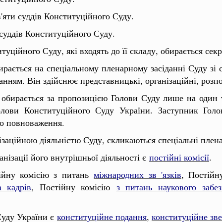
в'яти суддів Конституційного Суду.
 суддів Конституційного Суду.
итуційного Суду, які входять до її складу, обирається секр
рається на спеціальному пленарному засіданні Суду зі
нням. Він здійснює представницькі, організаційні, розпо
 обирається за пропозицією Голови Суду лише на один 
олови Конституційного Суду України. Заступник Гол
го повноваження.
ізаційною діяльністю Суду, скликаються спеціальні плена
нізації його внутрішньої діяльності є
постійні комісії
.
ійну комісію з питань
міжнародних зв 'язків
, Постійн
 кадрів
, Постійну комісію
з питань наукового забез
Суду України є
конституційне подання
,
конституційне зв