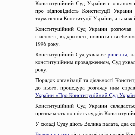
Конституційний Суд України є органом к
про відповідність Конституції Україн
тлумачення Конституції України, а також 
Конституційний Суд України розпочав св
гласності, відкритості, повноти і всебічн
1996 року.
Конституційний Суд ухвалює
рішення
, н
конституційним провадженням, Суд ухва
року.
Порядок організації та діяльності Консти
до нього, процедура розгляду ним спра
України «Про Конституційний Суд Украї
Конституційний Суд України складаєть
призначають по шість суддів Конституцій
У складі Суду діють Велика палата, два се
Велика палата
діє у складі всіх суддів Ко