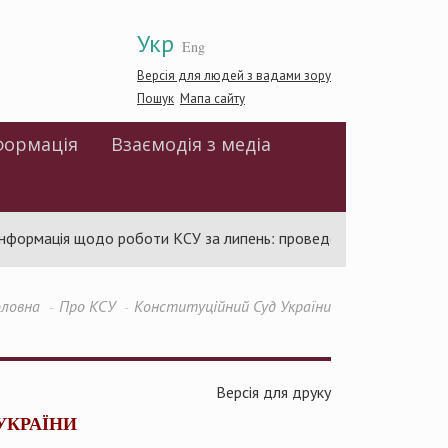
Укр
Eng
Версія для людей з вадами зору
Пошук
Мапа сайту
формація
Взаємодія з медіа
рмація щодо роботи КСУ за липень: проведено 94 засідання та у
оловна
Про КСУ
Конституційний Суд України
Версія для друку
УКРАЇНИ