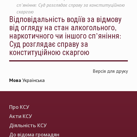
сп’яніння: Суд розглядає справу за конституційною
скаргою
Відповідальність водіїв за відмову
від огляду на стан алкогольного,
наркотичного чи іншого сп’яніння:
Суд розглядає справу за
конституційною скаргою
Версія для друку
Мова
Українська
Про КСУ
Акти КСУ
Діяльність КСУ
До відома громадян