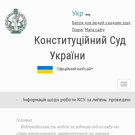
Перейти
Укр
до
Eng
основного
матеріалу
Версія для людей з вадами зору
Пошук
Мапа сайту
Конституційний Суд
України
Офіційний вебсайт
Toggle
navigatio
Інформація щодо роботи КСУ за липень: проведено 94 
Головна
Відповідальність водіїв за відмову від огляду на
стан алкогольного, наркотичного чи іншого