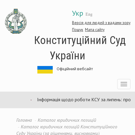
Перейти
Укр
до
Eng
основного
матеріалу
Версія для людей з вадами зору
Пошук
Мапа сайту
Конституційний Суд
України
Офіційний вебсайт
Toggle
navigatio
Інформація щодо роботи КСУ за липень: проведе
Головна
Каталог юридичних позицій
Каталог юридичних позицій Конституційного
Суду України (за рішеннями, висновками)