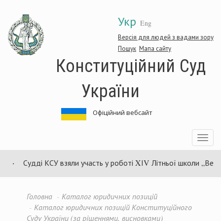
Перейти
Укр
до
Eng
основного
матеріалу
Версія для людей з вадами зору
Пошук
Мапа сайту
Конституційний Суд
України
Офіційний вебсайт
Toggle
navigatio
Судді КСУ взяли участь у роботі XІV Літньої школи „Верховен
Головна
Каталог юридичних позицій
Каталог юридичних позицій Конституційного
Суду України (за рішеннями, висновками)