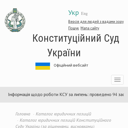
Перейти
Укр
до
Eng
основного
матеріалу
Версія для людей з вадами зору
Пошук
Мапа сайту
Конституційний Суд
України
Офіційний вебсайт
Toggle
navigatio
нформація щодо роботи КСУ за липень: проведено 94 засідання 
Головна
Каталог юридичних позицій
Каталог юридичних позицій Конституційного
Суду України (за рішеннями, висновками)