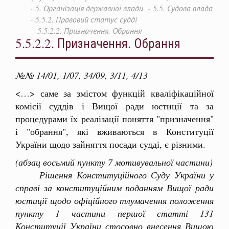
5. Організація державної влади
5.5. Судова влада
5.5.2. Правовий статус судді
5.5.2.2. Призначення. Обрання
5.5.2.2. Призначення. Обрання
№№ 14/01, 1/07, 34/09, 3/11, 4/13
<…> саме за змістом функцій кваліфікаційної
комісії суддів і Вищої ради юстиції та за
процедурами їх реалізації поняття "призначення"
і "обрання", які вживаються в Конституції
України щодо зайняття посади судді, є різними.
(абзац восьмий пункту 7 мотивувальної частини)
Рішення Конституційного Суду України у
справі за конституційним поданням Вищої ради
юстиції щодо офіційного тлумачення положення
пункту 1 частини першої статті 131
Конституції України стосовно внесення Вищою