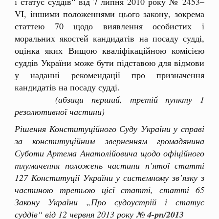
і статус суддів“ від 7 липня 2010 року № 2453–
VI, іншими положеннями цього закону, зокрема
статтею 70 щодо виявлення особистих і
моральних якостей кандидатів на посаду судді,
оцінка яких Вищою кваліфікаційною комісією
суддів України може бути підставою для відмови
у наданні рекомендації про призначення
кандидатів на посаду судді.
(абзаци перший, третій пункту 1
резолютивної частини)
Рішення Конституційного Суду України у справі
за конституційним зверненням громадянина
Суботи Артема Анатолійовича щодо офіційного
тлумачення положень частини п’ятої статті
127 Конституції України у системному зв’язку з
частиною третьою цієї статті, статті 65
Закону України „Про судоустрій і статус
суддів“ від 12 червня 2013 року
№ 4-рп/2013