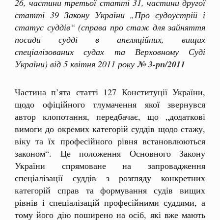
26, частини третьої статті 31, частини другої
статті 39 Закону України „Про судоустрій і
статус суддів“ (справа про стаж для зайняття
посади судді в апеляційних, вищих
спеціалізованих судах та Верховному Суді
України) від 5 квітня 2011 року
№ 3-рп/2011
Частина п’ята статті 127 Конституції України,
щодо офіційного тлумачення якої звернувся
автор клопотання, передбачає, що „додаткові
вимоги до окремих категорій суддів щодо стажу,
віку та їх професійного рівня встановлюються
законом“. Це положення Основного Закону
України спрямоване на запровадження
спеціалізації суддів з розгляду конкретних
категорій справ та формування судів вищих
рівнів і спеціалізацій професійними суддями, а
тому його дію поширено на осіб, які вже мають