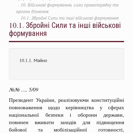
10. Військові формування, сили правопорядку та
органи дізнання
10.1. Збройні Сили та інші військові формування
10.1. Збройні Сили та інші військові
формування
10.1.1. Майно
№№ …, 5/09
Президент України, реалiзовуючи конституцiйнi
повноваження щодо керiвництва у сферах
нацiональної безпеки i оборони держави,
повинен вживати заходiв для пiдвищення
бойової та мобiлiзацiйної готовностi,