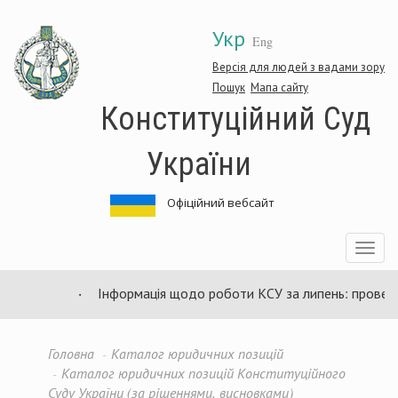
Перейти
Укр
до
Eng
основного
матеріалу
Версія для людей з вадами зору
Пошук
Мапа сайту
Конституційний Суд
України
Офіційний вебсайт
Toggle
navigatio
Інформація щодо роботи КСУ за липень: проведено
Головна
Каталог юридичних позицій
Каталог юридичних позицій Конституційного
Суду України (за рішеннями, висновками)