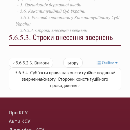
5. Організація державної влади
5.6. Конституційний Суд України
5.6.5. Розгляд клопотань у Конституційному Суді
України
5.6.5.3. Строки внесення звернень
5.6.5.3. Строки внесення звернень
‹ 5.6.5.2.3. Вимоги
вгору
Outline
5.6.5.4. Суб’єкти права на конституційне подання/
звернення/скаргу. Сторони конституційного
провадження ›
Про КСУ
Акти КСУ
Діяльність КСУ