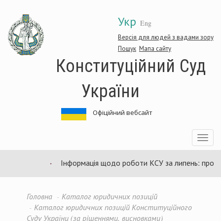
Перейти
Укр
до
Eng
основного
матеріалу
Версія для людей з вадами зору
Пошук
Мапа сайту
Конституційний Суд
України
Офіційний вебсайт
Toggle
navigatio
Інформація щодо роботи КСУ за липень: проведе
Головна
Каталог юридичних позицій
Каталог юридичних позицій Конституційного
Суду України (за рішеннями, висновками)