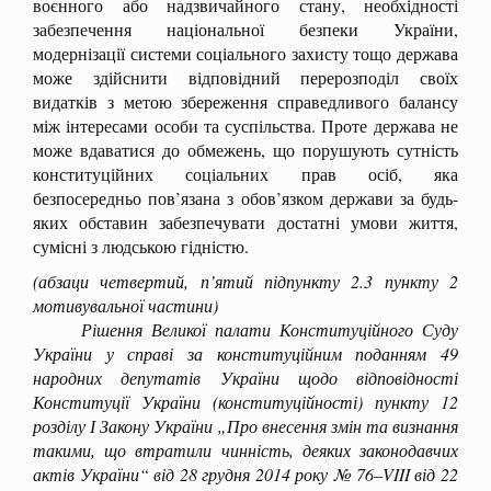
воєнного або надзвичайного стану, необхідності
забезпечення національної безпеки України,
модернізації системи соціального захисту тощо держава
може здійснити відповідний перерозподіл своїх
видатків з метою збереження справедливого балансу
між інтересами особи та суспільства. Проте держава не
може вдаватися до обмежень, що порушують сутність
конституційних соціальних прав осіб, яка
безпосередньо пов’язана з обов’язком держави за будь-
яких обставин забезпечувати достатні умови життя,
сумісні з людською гідністю.
(абзаци четвертий, п’ятий підпункту 2.3 пункту 2
мотивувальної частини)
Рішення Великої палати Конституційного Суду
України у справі за конституційним поданням 49
народних депутатів України щодо відповідності
Конституції України (конституційності) пункту 12
розділу І Закону України „Про внесення змін та визнання
такими, що втратили чинність, деяких законодавчих
актів України“ від 28 грудня 2014 року № 76‒VIII від 22