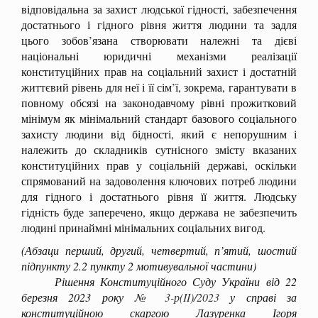
відповідальна за захист людської гідності, забезпечення
достатнього і гідного рівня життя людини та задля
цього зобов’язана створювати належні та дієві
національні юридичні механізми реалізації
конституційних прав на соціальний захист і достатній
життєвий рівень для неї і її сім’ї, зокрема, гарантувати в
повному обсязі на законодавчому рівні прожитковий
мінімум як мінімальний стандарт базового соціального
захисту людини від бідності, який є непорушним і
належить до складників сутнісного змісту вказаних
конституційних прав у соціальній державі, оскільки
спрямований на задоволення ключових потреб людини
для гідного і достатнього рівня її життя. Людську
гідність буде заперечено, якщо держава не забезпечить
людині принаймні мінімальних соціальних вигод.
(Абзаци перший, другий, четвертий, п’ятий, шостий
підпункту 2.2 пункту 2 мотивувальної частини)
Рішення Конституційного Суду України від 22
березня 2023 року
№ 3-р(II)/2023
у справі за
конституційною скаргою Лазуренка Ігоря