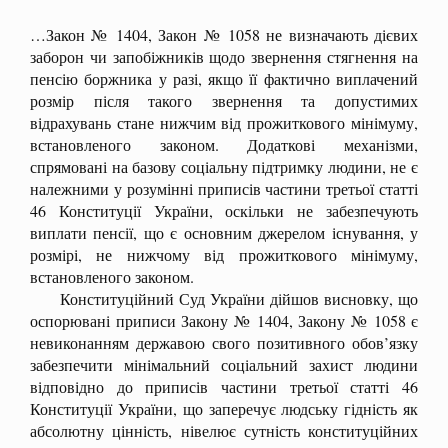
…Закон № 1404, Закон № 1058 не визначають дієвих
заборон чи запобіжників щодо звернення стягнення на
пенсію боржника у разі, якщо її фактично виплачений
розмір після такого звернення та допустимих
відрахувань стане нижчим від прожиткового мінімуму,
встановленого законом. Додаткові механізми,
спрямовані на базову соціальну підтримку людини, не є
належними у розумінні приписів частини третьої статті
46 Конституції України, оскільки не забезпечують
виплати пенсії, що є основним джерелом існування, у
розмірі, не нижчому від прожиткового мінімуму,
встановленого законом.
Конституційний Суд України дійшов висновку, що
оспорювані приписи Закону № 1404, Закону № 1058 є
невиконанням державою свого позитивного обов’язку
забезпечити мінімальний соціальний захист людини
відповідно до приписів частини третьої статті 46
Конституції України, що заперечує людську гідність як
абсолютну цінність, нівелює сутність конституційних