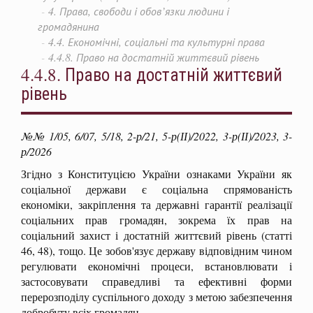
4. Права, свободи і обов’язки людини і
громадянина
4.4. Економічні, соціальні та культурні права
4.4.8. Право на достатній життєвий рівень
4.4.8. Право на достатній життєвий
рівень
№№ 1/05, 6/07, 5/18, 2-р/21, 5-р(ІІ)/2022, 3-р(ІІ)/2023, 3-
р/2026
Згідно з Конституцією України ознаками України як
соціальної держави є соціальна спрямованість
економіки, закріплення та державні гарантії реалізації
соціальних прав громадян, зокрема їх прав на
соціальний захист і достатній життєвий рівень (статті
46, 48), тощо. Це зобов'язує державу відповідним чином
регулювати економічні процеси, встановлювати і
застосовувати справедливі та ефективні форми
перерозподілу суспільного доходу з метою забезпечення
добробуту всіх громадян.