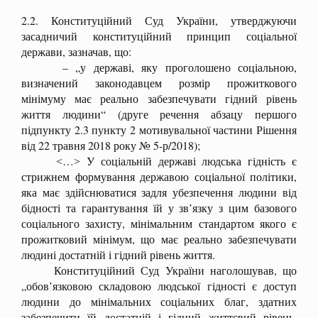
2.2. Конституційний Суд України, утверджуючи
засадничий конституційний принцип соціальної
держави, зазначав, що:
– „у державі, яку проголошено соціальною,
визначений законодавцем розмір прожиткового
мінімуму має реально забезпечувати гідний рівень
життя людини“ (друге речення абзацу першого
підпункту 2.3 пункту 2 мотивувальної частини Рішення
від 22 травня 2018 року № 5-р/2018);
˂…˃ У соціальній державі людська гідність є
стрижнем формування державою соціальної політики,
яка має здійснюватися задля убезпечення людини від
бідності та гарантування їй у зв’язку з цим базового
соціального захисту, мінімальним стандартом якого є
прожитковий мінімум, що має реально забезпечувати
людині достатній і гідний рівень життя.
Конституційний Суд України наголошував, що
„обов’язковою складовою людської гідності є доступ
людини до мінімальних соціальних благ, здатних
забезпечити їй достатній і гідний життєвий рівень.