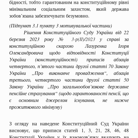
бідності, тобто гарантованим на конституційному рівні
мінімальним соціальним захистом, який держава
зобов’язана забезпечувати безумовно.
(Підпункт 3.1 пункту 3 мотивувальної частини)
Рішення Конституційного Суду України від 22
березня 2023 року
№ 3-р(II)/2023
у справі за
конституційною скаргою Лазуренка Ігоря
Олександровича щодо відповідності Конституції
України (конституційності) приписів абзаців
четвертого, п’ятого частини другої статті 70 Закону
України „Про виконавче провадження“, абзаців
третього, четвертого частини другої статті 50
Закону України „Про загальнообов’язкове державне
пенсійне страхування“ (щодо гарантованості пенсії, що
є основним джерелом існування, не нижче
прожиткового мінімуму)
З огляду на наведене Конституційний Суд України
висновує, що приписи статей 1, 3, 21, 28, 46, 48
Конституції України у їх взаємозв’язку вказують на