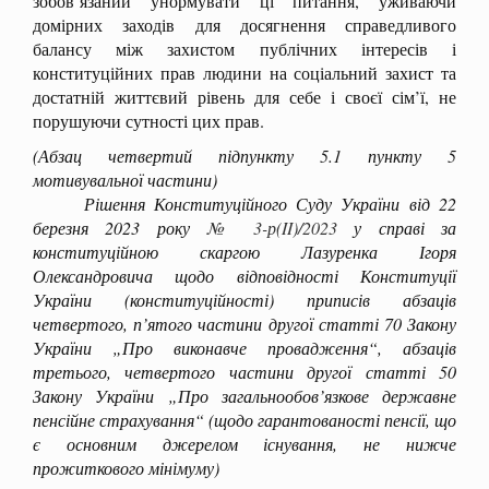
зобов’язаний унормувати ці питання, уживаючи
домірних заходів для досягнення справедливого
балансу між захистом публічних інтересів і
конституційних прав людини на соціальний захист та
достатній життєвий рівень для себе і своєї сім’ї, не
порушуючи сутності цих прав.
(Абзац четвертий підпункту 5.1 пункту 5
мотивувальної частини)
Рішення Конституційного Суду України від 22
березня 2023 року
№ 3-р(II)/2023
у справі за
конституційною скаргою Лазуренка Ігоря
Олександровича щодо відповідності Конституції
України (конституційності) приписів абзаців
четвертого, п’ятого частини другої статті 70 Закону
України „Про виконавче провадження“, абзаців
третього, четвертого частини другої статті 50
Закону України „Про загальнообов’язкове державне
пенсійне страхування“ (щодо гарантованості пенсії, що
є основним джерелом існування, не нижче
прожиткового мінімуму)