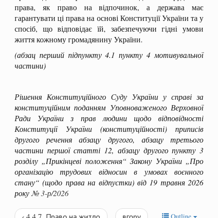
права, як право на відпочинок, а держава має
гарантувати ці права на основі Конституції України та у
спосіб, що відповідає їй, забезпечуючи гідні умови
життя кожному громадянину України.
(абзац перший підпункту 4.1 пункту 4 мотивувальної
частини)
Рішення
Конституційного Суду України у справі за
конституційним поданням Уповноваженого Верховної
Ради України з прав людини щодо відповідності
Конституції України (конституційності) приписів
другого речення абзацу другого, абзацу третього
частини першої статті 12, абзацу другого пункту 3
розділу „Прикінцеві положення“ Закону України „Про
організацію трудових відносин в умовах воєнного
стану“ (щодо права на відпустки) від 19 травня 2026
року
№ 3-р/2026
‹ 4.4.7. Право на житло
вгору
Outline