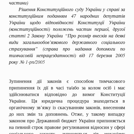
частини)
Рішення Конституційного суду України у справі за
конституційним поданням 47 народних депутатів
України щодо відповідності Конституції України
(конституційності) положень частин першої, другої
статті 2 Закону України “Про розмір внесків на деякі
види загальнообов’язкового державного соціального
страхування” (справа про надання допомоги по
тимчасовій непрацездатності) від 17 березня 2005
року
№ 1-рп/2005
Зупинення дії законів є способом тимчасового
припинення їх дії в часі та/або за колом осіб і має
здійснюватися відповідно до вимог Конституції
України. Ця юридична процедура знаходиться в
органічному зв’язку із скасуванням законів, внесенням
до них змін та доповнень. Отже, у такому випадку
законом про Державний бюджет України припиняється
на певний строк правове регулювання відносин у сфері
соціального захисту, зупиняється дія механізму