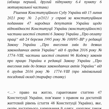
(абзаци перший, другий підпункту 6.4 пункту 6
мотивувальної частини)
Рішення Конституційного Суду України від 15 липня
2021 року
№ 2-р/2021
у справі за конституційним
поданням 47 народних депутатів України щодо
відповідності Конституції України (конституційності)
частини шостої статті 6 Закону України „Про оплату
праці“ від 24 березня 1995 року № 108/95–ВР у редакції
Закону України „Про внесення змін до деяких
законодавчих актів України“ від 6 грудня 2016 року №
1774–VIII, частини шостої статті 96 Кодексу законів
про працю України в редакції Закону України „Про
внесення змін до деяких законодавчих актів України“ від
6 грудня 2016 року № 1774–VIII (про мінімальний
посадовий оклад (тарифну ставку)
˂…˃ право на житло, гарантоване статтею 47
Конституції України, повʼязане з правом на достатній
життєвий рівень (стаття 48 Конституції України), яке,
окрім достатнього харчування й одягу, охоплює також