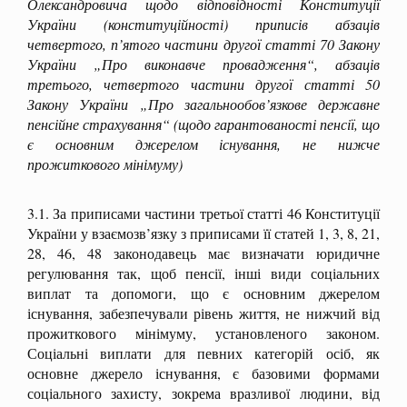
Олександровича щодо відповідності Конституції
України (конституційності) приписів абзаців
четвертого, п’ятого частини другої статті 70 Закону
України „Про виконавче провадження“, абзаців
третього, четвертого частини другої статті 50
Закону України „Про загальнообов’язкове державне
пенсійне страхування“ (щодо гарантованості пенсії, що
є основним джерелом існування, не нижче
прожиткового мінімуму)
3.1. За приписами частини третьої статті 46 Конституції
України у взаємозв’язку з приписами її статей 1, 3, 8, 21,
28, 46, 48 законодавець має визначати юридичне
регулювання так, щоб пенсії, інші види соціальних
виплат та допомоги, що є основним джерелом
існування, забезпечували рівень життя, не нижчий від
прожиткового мінімуму, установленого законом.
Соціальні виплати для певних категорій осіб, як
основне джерело існування, є базовими формами
соціального захисту, зокрема вразливої людини, від