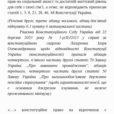
прав на соціальний захист та достатній життєвий рівень
для себе і своєї сім’ї, а отже, не відповідають приписам
статей 1, 3, 8, 21, 28, 46, 48 Конституції України.
(Речення друге, третє абзацу восьмого, абзац дев’ятий
підпункту 6.1 пункту 6 мотивувальної частини)
Рішення Конституційного Суду України від 22
березня 2023 року
№ 3-р(II)/2023
у справі за
конституційною скаргою Лазуренка Ігоря
Олександровича щодо відповідності Конституції
України (конституційності) приписів абзаців
четвертого, п’ятого частини другої статті 70 Закону
України „Про виконавче провадження“, абзаців
третього, четвертого частини другої статті 50
Закону України „Про загальнообов’язкове державне
пенсійне страхування“ (щодо гарантованості пенсії, що
є основним джерелом існування, не нижче
прожиткового мінімуму)
<…> конституційне право на відпочинок є