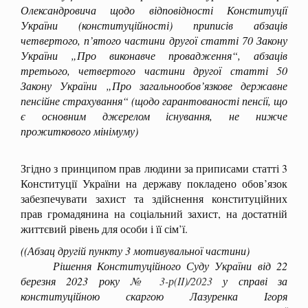
Олександровича щодо відповідності Конституції
України (конституційності) приписів абзаців
четвертого, п’ятого частини другої статті 70 Закону
України „Про виконавче провадження“, абзаців
третього, четвертого частини другої статті 50
Закону України „Про загальнообов’язкове державне
пенсійне страхування“ (щодо гарантованості пенсії, що
є основним джерелом існування, не нижче
прожиткового мінімуму)
Згідно з принципом прав людини за приписами статті 3
Конституції України на державу покладено обов’язок
забезпечувати захист та здійснення конституційних
прав громадянина на соціальний захист, на достатній
життєвий рівень для особи і її сім’ї.
((Абзац другій пункту 3 мотивувальної частини)
Рішення Конституційного Суду України від 22
березня 2023 року
№ 3-р(II)/2023
у справі за
конституційною скаргою Лазуренка Ігоря