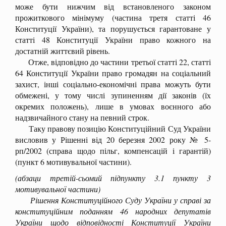
може бути нижчим від встановленого законом
прожиткового мінімуму (частина третя статті 46
Конституції України), та порушується гарантоване у
статті 48 Конституції України право кожного на
достатній життєвий рівень.
Отже, відповідно до частини третьої статті 22, статті
64 Конституції України право громадян на соціальний
захист, інші соціально-економічні права можуть бути
обмежені, у тому числі зупиненням дії законів (їх
окремих положень), лише в умовах воєнного або
надзвичайного стану на певний строк.
Таку правову позицію Конституційний Суд України
висловив у Рішенні від 20 березня 2002 року № 5-
рп/2002 (справа щодо пільг, компенсацій і гарантій)
(пункт 6 мотивувальної частини).
(абзаци третій-сьомий підпункту 3.1 пункту 3
мотивувальної частини)
Рішення Конституційного Суду України у справі за
конституційним поданням 46 народних депутатів
України щодо відповідності Конституції України