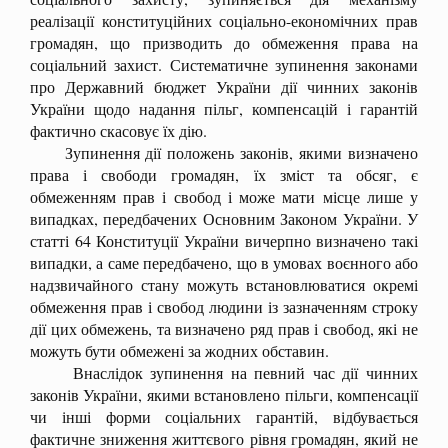
реалізації конституційних соціально-економічних прав
громадян, що призводить до обмеження права на
соціальний захист. Систематичне зупинення законами
про Державний бюджет України дії чинних законів
України щодо надання пільг, компенсацій і гарантій
фактично скасовує їх дію.
Зупинення дії положень законів, якими визначено
права і свободи громадян, їх зміст та обсяг, є
обмеженням прав і свобод і може мати місце лише у
випадках, передбачених Основним Законом України. У
статті 64 Конституції України вичерпно визначено такі
випадки, а саме передбачено, що в умовах воєнного або
надзвичайного стану можуть встановлюватися окремі
обмеження прав і свобод людини із зазначенням строку
дії цих обмежень, та визначено ряд прав і свобод, які не
можуть бути обмежені за жодних обставин.
Внаслідок зупинення на певний час дії чинних
законів України, якими встановлено пільги, компенсації
чи інші форми соціальних гарантій, відбувається
фактичне зниження життєвого рівня громадян, який не