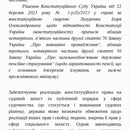
Рішення Конституційного Суду України від 22
березня 2023 року
№ 3-р(II)/2023
у справі за
конституційною скаргою Лазуренка Ігоря
Олександровича щодо відповідності Конституції
України (конституційності) приписів абзаців
четвертого, п’ятого частини другої статті 70 Закону
України „Про виконавче провадження“, абзаців
третього, четвертого частини другої статті 50
Закону України „Про загальнообов’язкове державне
пенсійне страхування“ (щодо гарантованості пенсії, що
є основним джерелом існування, не нижче
прожиткового мінімуму)
Забезпечуючи реалізацію конституційного права на
судовий захист та публічний порядок у сфері
судочинства (це стосується і виконання судових
рішень), держава може визначати обмеження щодо
реалізації інших прав і свобод людини, зокрема її прав у
сфері соціального захисту. Однак законодавець