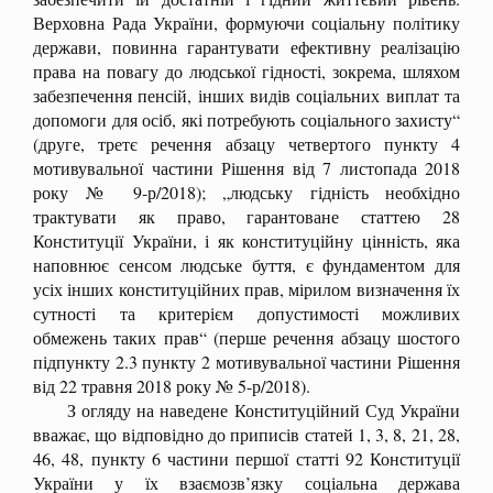
Верховна Рада України, формуючи соціальну політику
держави, повинна гарантувати ефективну реалізацію
права на повагу до людської гідності, зокрема, шляхом
забезпечення пенсій, інших видів соціальних виплат та
допомоги для осіб, які потребують соціального захисту“
(друге, третє речення абзацу четвертого пункту 4
мотивувальної частини Рішення від 7 листопада 2018
року № 9-р/2018); „людську гідність необхідно
трактувати як право, гарантоване статтею 28
Конституції України, і як конституційну цінність, яка
наповнює сенсом людське буття, є фундаментом для
усіх інших конституційних прав, мірилом визначення їх
сутності та критерієм допустимості можливих
обмежень таких прав“ (перше речення абзацу шостого
підпункту 2.3 пункту 2 мотивувальної частини Рішення
від 22 травня 2018 року № 5-р/2018).
З огляду на наведене Конституційний Суд України
вважає, що відповідно до приписів статей 1, 3, 8, 21, 28,
46, 48, пункту 6 частини першої статті 92 Конституції
України у їх взаємозв’язку соціальна держава