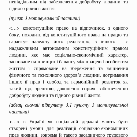
невіддільним від забезпечення добробуту людини та
гідного рівня її життя.
(пункт 3 мотивувальної частини)
<…> конституційне право на відпочинок, з одного
боку, походить від конституційного права на працю та
гарантує належну його реалізацію, з іншого – є
надважливим автономним конституційним правом
людини, яке має соціально-економічний характер,
засноване на принципі балансу між працею і особистим
життям і спрямоване на збереження та зміцнення
фізичного та психічного здоров’я людини, дотримання
інших її прав і свобод та гармонійний розвиток як
такий, що, зрештою, доконечно сприяє забезпеченню
добробуту людини та гідного рівня її життя.
(абзац сьомий підпункту 3.1 пункту 3 мотивувальної
частини)
<…> в Україні як соціальній державі мають бути
створені умови для реалізації соціально-економічних
прав людини, зокрема й такого засадничого трудового