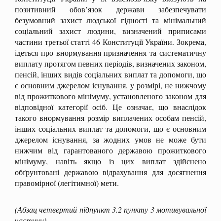
позитивний обов’язок держави забезпечувати
безумовний захист людської гідності та мінімальний
соціальний захист людини, визначений приписами
частини третьої статті 46 Конституції України. Зокрема,
ідеться про внормування призначення та систематичну
виплату протягом певних періодів, визначених законом,
пенсій, інших видів соціальних виплат та допомоги, що
є основним джерелом існування, у розмірі, не нижчому
від прожиткового мінімуму, установленого законом для
відповідної категорії осіб. Це означає, що внаслідок
такого внормування розмір виплачених особам пенсій,
інших соціальних виплат та допомоги, що є основним
джерелом існування, за жодних умов не може бути
нижчим від гарантованого державою прожиткового
мінімуму, навіть якщо із цих виплат здійснено
обґрунтовані державою відрахування для досягнення
правомірної (легітимної) мети.
(Абзац четвертий підпункт 3.2 пункту 3 мотивувальної
частини)