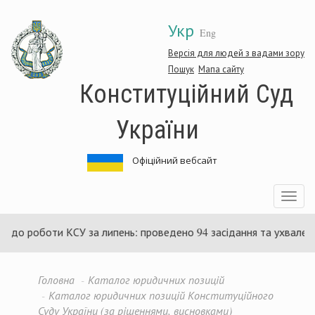
Перейти
Укр
до
Eng
основного
матеріалу
Версія для людей з вадами зору
Пошук
Мапа сайту
Конституційний Суд
України
Офіційний вебсайт
Toggle
navigatio
ти КСУ за липень: проведено 94 засідання та ухвалено 85 актів
Головна
Каталог юридичних позицій
Каталог юридичних позицій Конституційного
Суду України (за рішеннями, висновками)