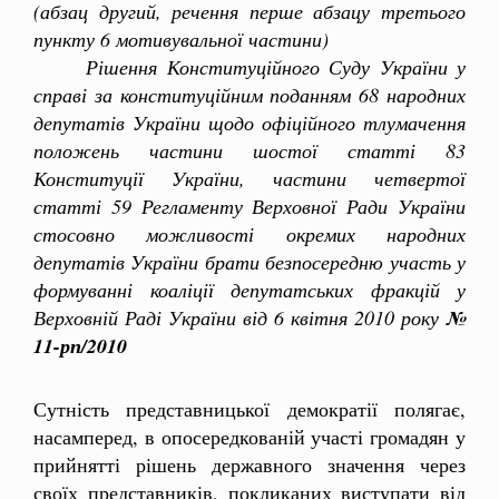
(абзац другий, речення перше абзацу третього
пункту 6 мотивувальної частини)
Рішення Конституційного Суду України у
справі за конституційним поданням 68 народних
депутатів України щодо офіційного тлумачення
положень частини шостої статті 83
Конституції України, частини четвертої
статті 59 Регламенту Верховної Ради України
стосовно можливості окремих народних
депутатів України брати безпосередню участь у
формуванні коаліції депутатських фракцій у
Верховній Раді України від 6 квітня 2010 року
№
11-рп/2010
Сутність представницької демократії полягає,
насамперед, в опосередкованій участі громадян у
прийнятті рішень державного значення через
своїх представників, покликаних виступати від