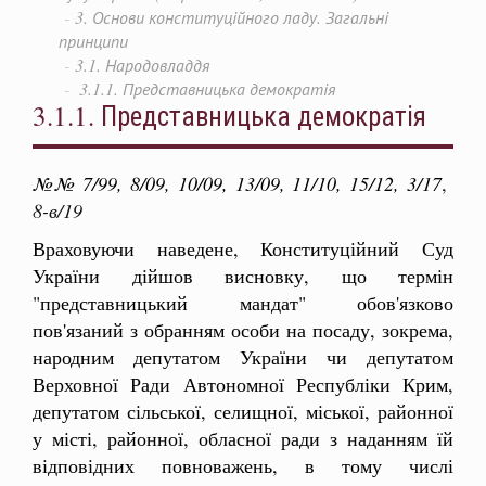
3. Основи конституційного ладу. Загальні
принципи
3.1. Народовладдя
3.1.1. Представницька демократія
3.1.1. Представницька демократія
№№ 7/99, 8/09, 10/09, 13/09, 11/10, 15/12, 3/17
,
8-в/19
Враховуючи наведене, Конституційний Суд
України дійшов висновку, що термін
"представницький мандат" обов'язково
пов'язаний з обранням особи на посаду, зокрема,
народним депутатом України чи депутатом
Верховної Ради Автономної Республіки Крим,
депутатом сільської, селищної, міської, районної
у місті, районної, обласної ради з наданням їй
відповідних повноважень, в тому числі