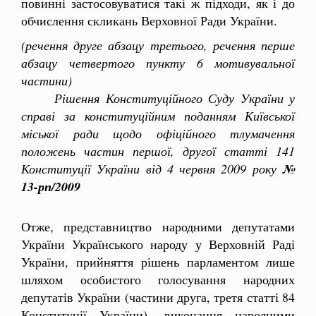
повинні застосовуватися такі ж підходи, як і до
обчислення скликань Верховної Ради України.
(речення друге абзацу третього, речення перше
абзацу четвертого пункту 6 мотивувальної
частини)
Рішення Конституційного Суду України у
справі за конституційним поданням Київської
міської ради щодо офіційного тлумачення
положень частин першої, другої статті 141
Конституції України від 4 червня 2009 року
№
13-рп/2009
Отже, представництво народними депутатами
України Українського народу у Верховній Раді
України, прийняття рішень парламентом лише
шляхом особистого голосування народних
депутатів України (частини друга, третя статті 84
Конституції України), виконання народними