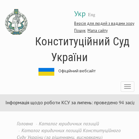
Перейти
Укр
до
Eng
основного
матеріалу
Версія для людей з вадами зору
Пошук
Мапа сайту
Конституційний Суд
України
Офіційний вебсайт
Toggle
navigatio
рмація щодо роботи КСУ за липень: проведено 94 засідання та у
Головна
Каталог юридичних позицій
Каталог юридичних позицій Конституційного
Суду України (за рішеннями, висновками)