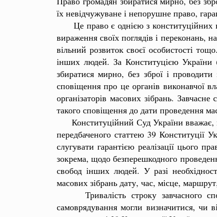
Право громадян збиратися мирно, без зброї
їх невідчужуване і непорушне право, гар
Це право є однією з конституційних гара
вираження своїх поглядів і переконань, н
вільний розвиток своєї особистості тощо.
інших людей. За Конституцією України (
збиратися мирно, без зброї і проводити 
сповіщення про це органів виконавчої вл
організаторів масових зібрань. Завчасне
такого сповіщення до дати проведення мас
Конституційний Суд України вважає, що 
передбаченого статтею 39 Конституції Ук
слугувати гарантією реалізації цього пр
зокрема, щодо безперешкодного проведення
свобод інших людей. У разі необхіднос
масових зібрань дату, час, місце, маршрут
Тривалість строку завчасного спові
самоврядування могли визначитися, чи ві