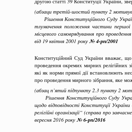
другою статті 39 Конституції України, зв
(абзаци третій-шостий пункту 2 мотивув
Рішення Конституційного Суду України 
тлумачення положення частини першої с
місцевого самоврядування про проведення 
від 19 квітня 2001 року
№ 4-рп/2001
Конституційний Суд України вважає, що 
проведення окремих мирних релігійних зі
які як норми прямої дії встановлюють не
про проведення мирного зібрання, яке може
(абзац п’ятий підпункту 2.3 пункту 2 мо
Рішення Конституційного Суду України
щодо відповідності Конституції України
релігійні організації“ (справа про завчасн
вересня 2016 року
№ 6-рп/2016