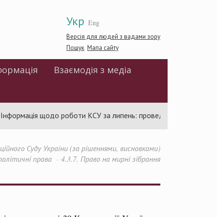
Укр
Eng
Версія для людей з вадами зору
Пошук
Мапа сайту
формація
Взаємодія з медіа
ормація щодо роботи КСУ за липень: проведено 94 засідання та 
йного Суду України (за рішеннями, висновками)
 політичні права
4.3.7. Право на мирні зібрання