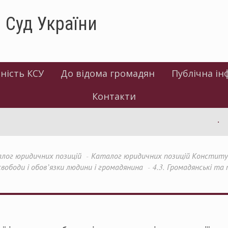
 Суд України
ність КСУ
До відома громадян
Публічна ін
Контакти
Інф
лог юридичних позицій
Каталог юридичних позицій Конституці
 свободи і обов’язки людини і громадянина
4.3. Громадянські та