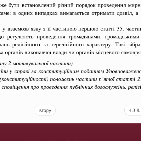
же бути встановлений різний порядок проведення мирних
саме: в одних випадках вимагається отримати дозвіл, а
взаємозв’язку з її частиною першою статті 35, части
що регулюють проведення громадянами, громадськими 
ань релігійного та нерелігійного характеру. Такі зібр
а органів виконавчої влади чи органів місцевого самовр
кту 2 мотивувальної частини)
 у справі за конституційним поданням Уповноваженого
 (конституційності) положень частини п’ятої статті 21
е сповіщення про проведення публічних богослужінь, реліг
вгору
4.3.8