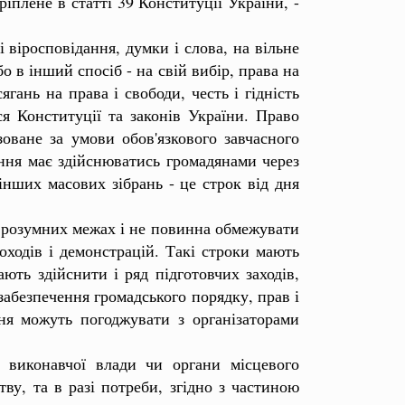
ріплене в статті 39 Конституції України, -
віросповідання, думки і слова, на вільне
 в інший спосіб - на свій вибір, права на
гань на права і свободи, честь і гідність
я Конституції та законів України. Право
зоване за умови обов'язкового завчасного
ення має здійснюватись громадянами через
інших масових зібрань - це строк від дня
 розумних межах і не повинна обмежувати
оходів і демонстрацій. Такі строки мають
ють здійснити і ряд підготовчих заходів,
забезпечення громадського порядку, прав і
ня можуть погоджувати з організаторами
иконавчої влади чи органи місцевого
ву, та в разі потреби, згідно з частиною