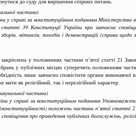
ернутися до суду для вирішення спірних питань.
альної частини)
у справі за конституційним поданням Міністерства вн
татті 39 Конституції України про завчасне сповіщен
зборів, мітингів, походів і демонстрацій (справа щодо 
закріплена у положеннях частини п’ятої статті 21 Зако
брань у публічних місцях суперечить положенням части
обхідність лише завчасно сповістити органи виконавчої 
 мати як релігійний, так і нерелігійний характер.
тивувальної частини)
 у справі за конституційним поданням Уповноваженого
 (конституційності) положень частини п’ятої статті 21
е сповіщення про проведення публічних богослужінь, реліг