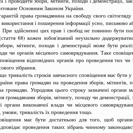
 і проводити збори, мітинги, походи і демонстрації, зак
антоване Основним Законом України.
нтій права громадянина на свободу свого світогляду і 
а використання і поширення інформації усно, письмово або
 При здійсненні цих прав і свобод не повинно бути пося
стаття 68) кожен зобов'язаний неухильно додержуватис
збори, мітинги, походи і демонстрації може бути реалі
ади чи органів місцевого самоврядування. Таке сповіщ
 сповіщення відповідних органів про проведення тих чи 
ового зібрання.
тривалість строків завчасного сповіщення має бути у
раїни права громадян на проведення зборів, мітингів, п
ава громадян. Упродовж цього строку зазначені органи ма
 громадянами зборів, мітингу, походу чи демонстрації, 
ті органи виконавчої влади чи місцевого самоврядуван
, умови, тривалість їх проведення тощо.
щення має бути достатньою для того, щоб органи в
дповідає проведення таких зібрань чинному законодавст