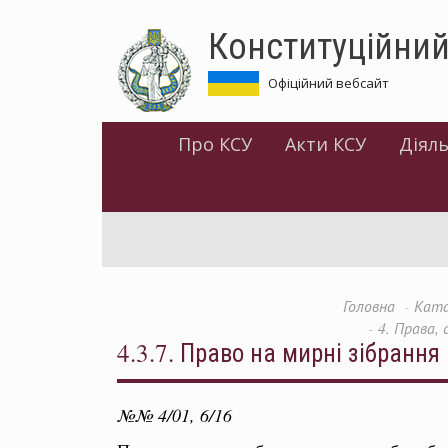
Перейти
Конституційний
до
основного
матеріалу
Офіційний вебсайт
Про КСУ
Акти КСУ
Діяль
Головна
Ката
4. Права,
4.3.7. Право на мирні зібрання
№№ 4/01, 6/16