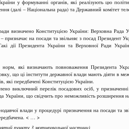
країни у формуванні органів, які реалізують цю політ
ення (далі – Національна рада) та Державний комітет тел
 визначено Конституцією України: Верховна Рада Укра
– призначає на посади та звільняє з посад Президент Ук
Такі дії Президента України та Верховної Ради Украї
м, які визначають повноваження Президента Украї
новку, що ці інститути державної влади мають діяти в ме
в, які передбачені Конституцією України.
 виключний перелік посадових осіб, у призначенні т
да України, що свідчить про неможливість розширення на
авчої влади у процедурі призначення на посади та звіл
ередбачена. < … >
дцятий пункту 3 мотивувальної частини)