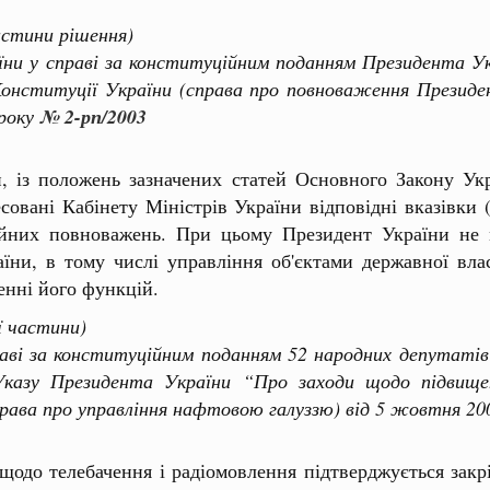
астини рішення)
 у справі за конституційним поданням Президента Укр
онституції України (справа про повноваження Президен
 року
№ 2-рп/2003
, із положень зазначених статей Основного Закону Ук
вані Кабінету Міністрів України відповідні вказівки 
йних повноважень. При цьому Президент України не 
аїни, в тому числі управління об'єктами державної вла
енні його функцій.
ї частини)
 за конституційним поданням 52 народних депутатів 
Указу Президента України “Про заходи щодо підвищ
справа про управління нафтовою галуззю) від 5 жовтня 20
одо телебачення і радіомовлення підтверджується закр