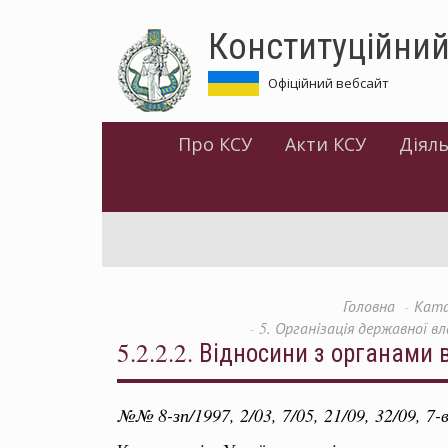
Перейти
Конституційний
до
основного
матеріалу
Офіційний вебсайт
Про КСУ
Акти КСУ
Діяль
Головна
Ката
5. Організація державної в
5.2.2.2. Відносини з органами
№№ 8-зп/1997, 2/03, 7/05, 21/09, 32/09, 7-в