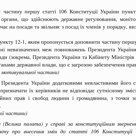
 частину першу статті 106 Конституції України пункт
 органи, що здійснюють державне регулювання, монітор
ає на посади та звільняє з посад їх членів у порядку, в
кту 12-1, яким пропонується доповнити частину першу с
вні невизначених меж повноважень Президента Україн
влади (зокрема, Президента України та Кабінету Міністрі
ганами державної влади, що є загрозою забезпечення пра
 мотивувальної частини)
я Президента України додатковими невластивими його 
призначати їх керівників не відповідає сутнісному зміс
йних прав і свобод людини і громадянина, з точки з
.
ої частини)
 (Велика палата) у справі за конституційним звернен
оекту про внесення змін до статті 106 Конституції 