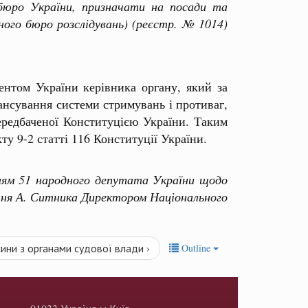
бюро України, призначати на посади та
ого бюро розслідувань) (реєстр. № 1014)
нтом України керівника органу, який за
ансування системи стримувань і противаг,
ередбаченої Конституцією України. Таким
кту 9-2 статті 116 Конституції України.
ям 51 народного депутата України щодо
ння А. Ситника Директором Національного
осини з органами судової влади ›
Outline