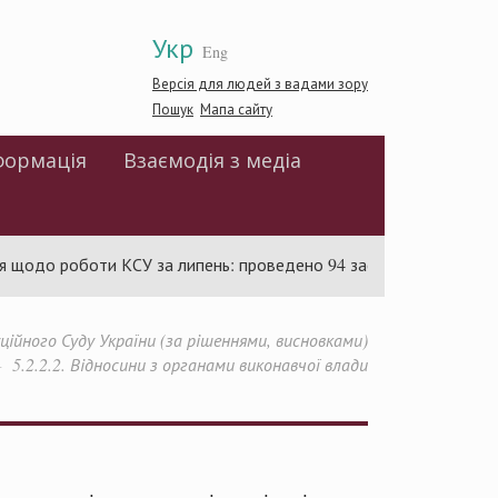
Укр
Eng
Версія для людей з вадами зору
Пошук
Мапа сайту
формація
Взаємодія з медіа
роботи КСУ за липень: проведено 94 засідання та ухвалено 85 
йного Суду України (за рішеннями, висновками)
5.2.2.2. Відносини з органами виконавчої влади