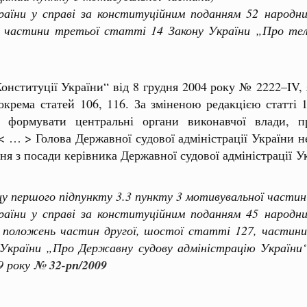
 у справі за конституційним поданням 52 народних
 частини третьої статті 14 Закону України „Про теле
онституції України“ від 8 грудня 2004 року № 2222–IV, я
зокрема статей 106, 116. За зміненою редакцією статті
формувати центральні органи виконавчої влади, пр
 < … > Голова Державної судової адміністрації України 
ня з посади керівника Державної судової адміністрації 
цу першого підпункту 3.3 пункту 3 мотивувальної частин
 у справі за конституційним поданням 45 народних
) положень частин другої, шостої статті 127, частини
а України „Про Державну судову адміністрацію Україн
9 року
№ 32-рп/2009