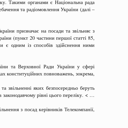
ику. Такими органами є Національна рада
ебачення та радіомовлення України (далі –
їни призначає на посади та звільняє з
раїни (пункт 20 частини першої статті 85,
ни є одним із способів здійснення ними
ни та Верховної Ради України у сфері
жах конституційних повноважень, зокрема,
а звільненні яких безпосередньо беруть
 законодавчому рівні цього переліку. < …
ьнення з посад керівників Телекомпанії,