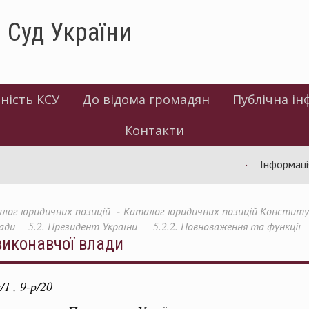
 Суд України
ність КСУ
До відома громадян
Публічна ін
Контакти
Інформація щодо 
лог юридичних позицій
Каталог юридичних позицій Конституці
лади
5.2. Президент України
5.2.2. Повноваження та функції
 виконавчої влади
/1
, 9-р/20