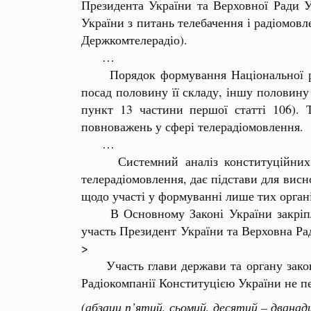
Президента України та Верховної Ради У
України з питань телебачення і радіомовл
Держкомтелерадіо).
…
Порядок формування Національної ради
посад половину її складу, іншу половину 
пункт 13 частини першої статті 106). 
повноважень у сфері телерадіомовлення.
…
Системний аналіз конституційних нор
телерадіомовлення, дає підстави для вис
щодо участі у формуванні лише тих органі
В Основному Законі України закріплено
участь Президент України та Верховна Ра
>
Участь глави держави та органу законод
Радіокомпанії Конституцією України не п
(абзаци п’ятий, сьомий, десятий – двана