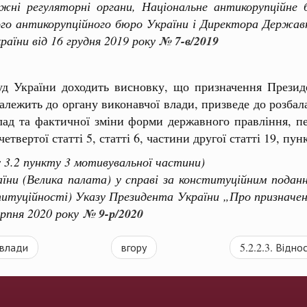
жні регуляторні органи, Національне антикорупційне 
ого антикорупційного бюро України і Директора Державн
раїни від 16 грудня 2019 року
№ 7-в/2019
уд України доходить висновку, що призначення Президе
ежить до органу виконавчої влади, призведе до розбал
ад та фактичної зміни форми державного правління, п
твертої статті 5, статті 6, частини другої статті 19, пун
 3.2 пункту 3 мотивувальної частини)
 (Велика палата) у справі за конституційним поданн
ституційності) Указу Президента України „Про призначе
ерпня 2020 року
№ 9-р/2020
 влади
вгору
5.2.2.3. Відн