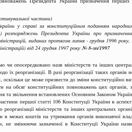
овноважень Президента України призначення перших з
мотивувальної частини)
и у справі за конституційним поданням народних 
і) розпоряджень Президента України про призначення 
міністрацій, виданих протягом липня - грудня 1996 року,
іністрацій) від 24 грудня 1997 року
№ 8-зп/1997
о чи опосередковано назв міністерств та інших центра
о їх реорганізації. В разі реорганізації таких органів н
и, оскільки це може призвести до зміни конституційно ви
ти на обсяг конституційних повноважень цих органів, 
ня та звільнення встановлених Основним Законом Україн
ини першої статті 106 Конституції України в аспекті 
 реорганізації міністерств та інших центральних орган
и в межах коштів на утримання органів виконавчої влад
и, не змінюючи зазначеної в Конституції України назв