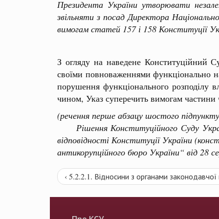
Президента України утворювати незале
звільняти з посад Директора Національн
вимогам статей 157 і 158 Конституції Ук
З огляду на наведене Конституційний С
своїми повноваженнями функціонально нал
порушення функціонального розподілу вл
чином, Указ суперечить вимогам частини че
(речення перше абзацу шостого підпункту
Рішення Конституційного Суду України
відповідності Конституції України (кон
антикорупційного бюро України“ від 28 с
‹ 5.2.2.1. Відносини з органами законодавчої
Про КСУ