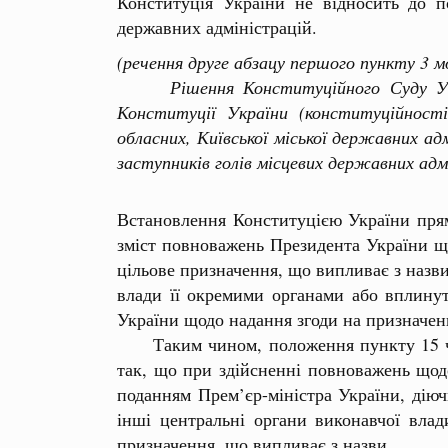
Конституція України не відносить до п
державних адміністрацій.
(речення друге абзацу першого пункту 3 
Рішення Конституційного Суду Україн
Конституції України (конституційност
обласних, Київської міської державних ад
заступників голів місцевих державних адм
Встановлення Конституцією України прям
зміст повноважень Президента України щод
цільове призначення, що випливає з назв
влади її окремими органами або вплину
України щодо надання згоди на призначен
Таким чином, положення пункту 15 част
так, що при здійсненні повноважень щодо
поданням Прем’єр-міністра України, діюч
інші центральні органи виконавчої влад
призначення, що випливає з назви.